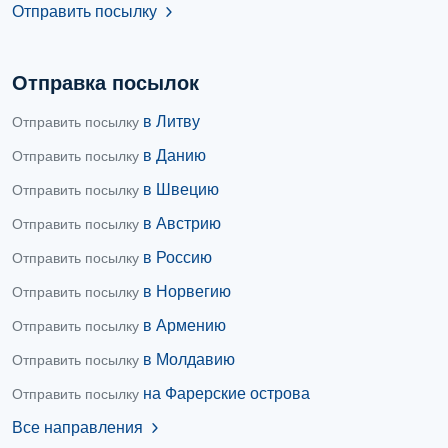
Отправить посылку
chevron_right
Отправка посылок
в Литву
Отправить посылку
в Данию
Отправить посылку
в Швецию
Отправить посылку
в Австрию
Отправить посылку
в Россию
Отправить посылку
в Норвегию
Отправить посылку
в Армению
Отправить посылку
в Молдавию
Отправить посылку
на Фарерские острова
Отправить посылку
Все направления
chevron_right