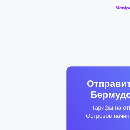
Отправит
Бермудс
Тарифы на от
Островов начина