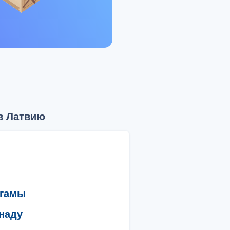
в Латвию
агамы
наду