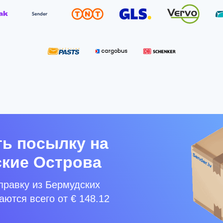
ь посылку на
кие Острова
правку из Бермудских
ются всего от € 148.12