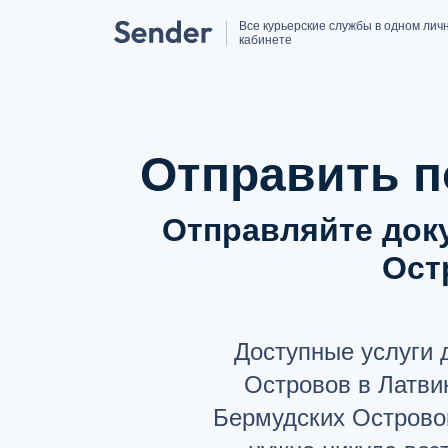
Все курьерские службы в одном лич
кабинете
Отправить п
Отправляйте док
Ост
Доступные услуги 
Островов в Латви
Бермудских Островов