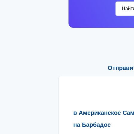
Найт
Отправи
в Американское Са
на Барбадос