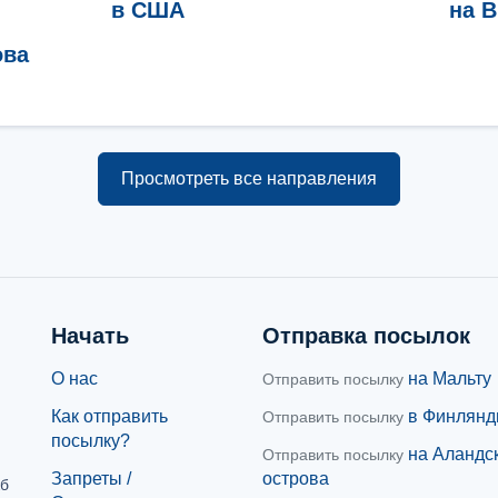
в США
на В
ова
Просмотреть все направления
Начать
Отправка посылок
О нас
на Мальту
Отправить посылку
Как отправить
в Финлян
Отправить посылку
посылку?
на Аландс
Отправить посылку
Запреты /
острова
жб