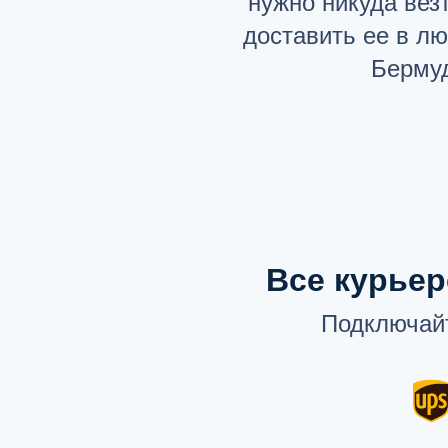
нужно никуда везт
доставить ее в лю
Бермуд
Все курьер
Подключайт