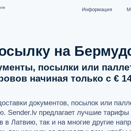
ном
Информация
М
КАК ОТПРАВИТЬ ПОСЫЛКУ
ЯЗЫК
Latviešu
Направления отправок
Русский
осылку на Бермуд
Партнеры-перевозчики
English
Запреты / Ограничения
ументы, посылки или палле
Документация API
ровов начиная только с € 14
О НАС
users
ВОПРОСЫ И ОТВЕТЫ
list
доставки документов, посылок или палл
ПОДДЕРЖКА
help_circle
ю. Sender.lv предлагает лучшие тарифы 
 в Латвию, так и на многие другие нап