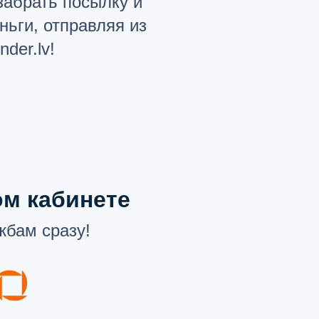
 забрать посылку и
ньги, отправляя из
der.lv!
ом кабинете
жбам сразу!