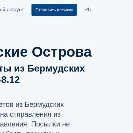
ой аккаунт
RU
Отправить посылку
?
ские Острова
ты из Бермудских
8.12
етов из Бермудских
на отправления из
равления. Посылки не