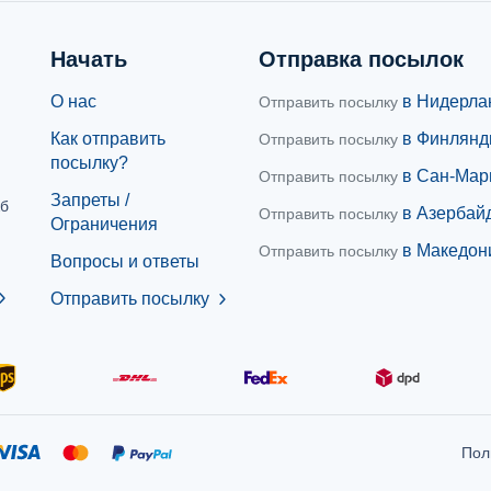
Начать
Отправка посылок
О нас
в Нидерла
Отправить посылку
Как отправить
в Финлян
Отправить посылку
посылку?
в Сан-Мар
Отправить посылку
Запреты /
жб
в Азербай
Отправить посылку
Ограничения
в Македон
Отправить посылку
Вопросы и ответы
ron_right
Отправить посылку
chevron_right
Пол