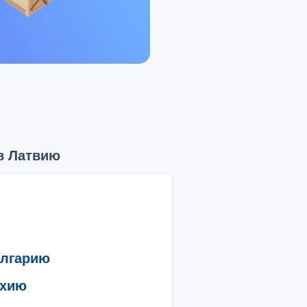
в Латвию
олгарию
ехию