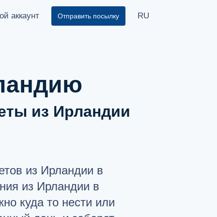
ой аккаунт
RU
Отправить посылку
?
рландию
еты из Ирландии
етов из Ирландии в
ния из Ирландии в
жно куда то нести или