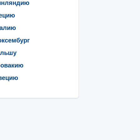
инляндию
рецию
талию
юксембург
ольшу
ловакию
вецию