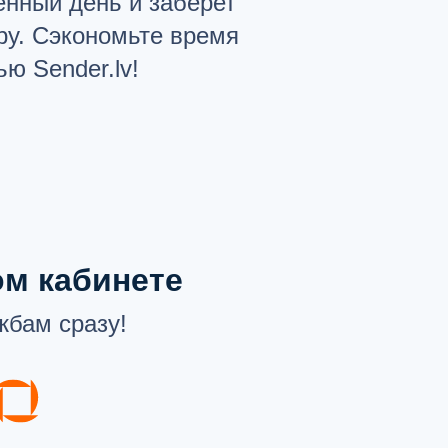
енный день и заберет
ру. Сэкономьте время
ю Sender.lv!
ом кабинете
жбам сразу!