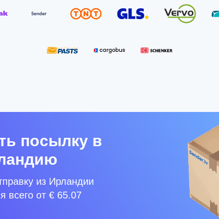
ть посылку в
ландию
тправку из Ирландии
я всего от € 65.07