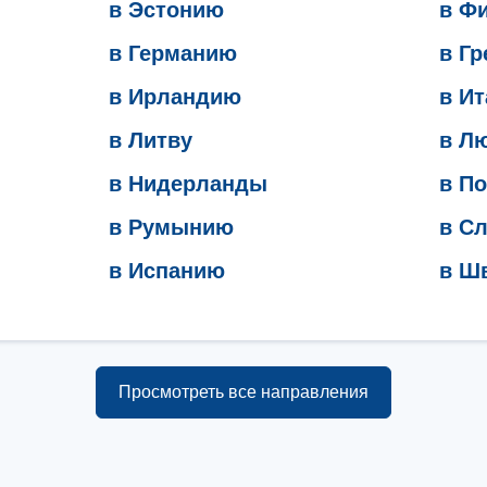
в Эстонию
в Ф
в Германию
в Г
в Ирландию
в И
в Литву
в Л
в Нидерланды
в П
в Румынию
в С
в Испанию
в Ш
Просмотреть все направления