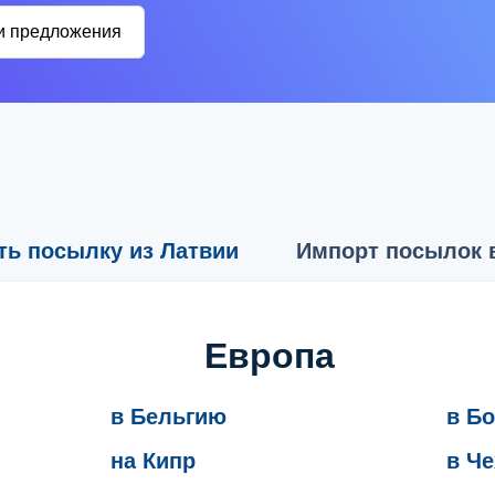
и предложения
ть посылку из Латвии
Импорт посылок 
Европа
в Бельгию
в Б
на Кипр
в Ч