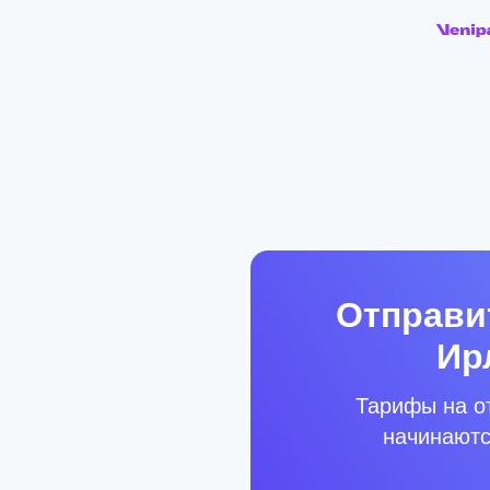
Отправи
Ир
Тарифы на о
начинаютс