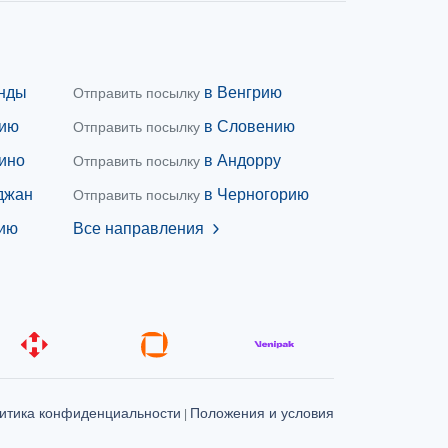
нды
в Венгрию
Отправить посылку
дию
в Словению
Отправить посылку
ино
в Андорру
Отправить посылку
джан
в Черногорию
Отправить посылку
ию
Все направления
chevron_right
итика конфиденциальности
Положения и условия
|