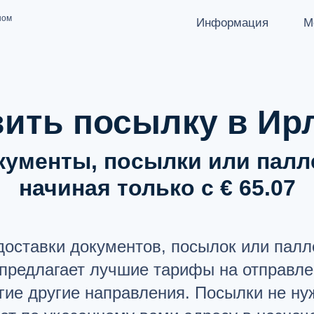
ном
Информация
М
КАК ОТПРАВИТЬ ПОСЫЛКУ
ЯЗЫК
Latviešu
Направления отправок
Русский
ить посылку в И
Партнеры-перевозчики
English
Запреты / Ограничения
кументы, посылки или палл
Документация API
начиная только с € 65.07
О НАС
users
ВОПРОСЫ И ОТВЕТЫ
list
доставки документов, посылок или палл
ПОДДЕРЖКА
help_circle
v предлагает лучшие тарифы на отправле
гие другие направления. Посылки не ну