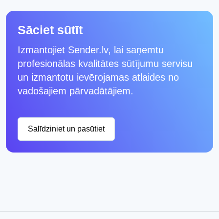
Sāciet sūtīt
Izmantojiet Sender.lv, lai saņemtu
profesionālas kvalitātes sūtījumu servisu
un izmantotu ievērojamas atlaides no
vadošajiem pārvadātājiem.
Salīdziniet un pasūtiet