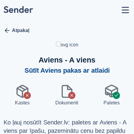
Konts
Nosūtīt sūtījumu
arrow_left
Kā nosūtīt paku?
Atpakaļ
Sūtīšanas ģeogrāfija
Pārvadātāju partneri
Aviens - A viens
Aizliegumi un ierobežojumi
Sūtīt Aviens pakas ar atlaidi
API dokumentācija
users
package
file
pallet
Par mums
x
x
check
help_circle
Atbalsts
Kastes
Dokumenti
Paletes
list
Jautājumi un atbildes
Ko ļauj nosūtīt Sender.lv: paletes ar Aviens - A
VALODA
viens par īpašu, pazeminātu cenu bez papildu
Latviešu