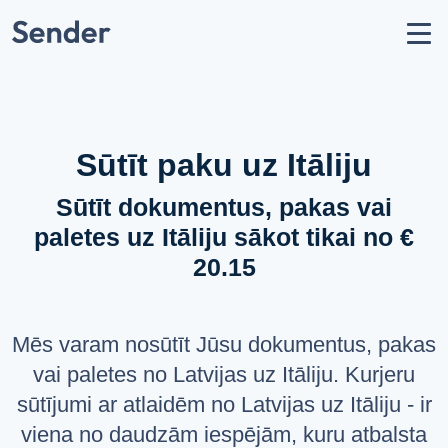
Konts
Nosūtīt sūtījumu
Kā nosūtīt paku?
Sūtīšanas ģeogrāfija
Sūtīt paku uz Itāliju
Pārvadātāju partneri
Sūtīt dokumentus, pakas vai
Aizliegumi un ierobežojumi
paletes uz Itāliju sākot tikai no €
API dokumentācija
20.15
users
Par mums
help_circle
Atbalsts
Mēs varam nosūtīt Jūsu dokumentus, pakas
list
Jautājumi un atbildes
vai paletes no Latvijas uz Itāliju. Kurjeru
sūtījumi ar atlaidēm no Latvijas uz Itāliju - ir
VALODA
viena no daudzām iespējām, kuru atbalsta
Latviešu