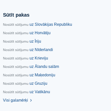
Sūtīt pakas
uz Slovākijas Republiku
Nosūtīt sūtījumu
uz Horvātiju
Nosūtīt sūtījumu
uz Īriju
Nosūtīt sūtījumu
uz Nīderlandi
Nosūtīt sūtījumu
uz Krieviju
Nosūtīt sūtījumu
uz Ālandu salām
Nosūtīt sūtījumu
uz Maķedoniju
Nosūtīt sūtījumu
uz Gruziju
Nosūtīt sūtījumu
uz Vatikānu
Nosūtīt sūtījumu
Visi galamērķi
chevron_right