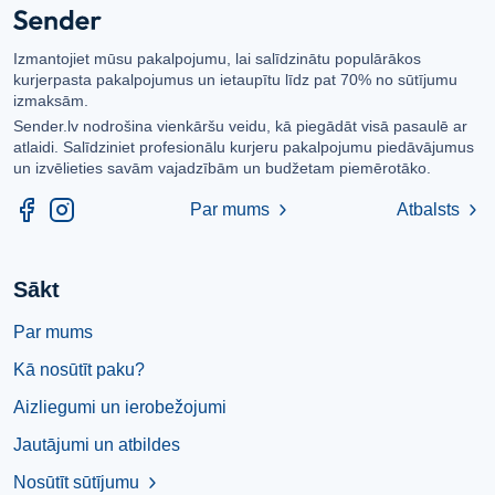
Izmantojiet mūsu pakalpojumu, lai salīdzinātu populārākos
kurjerpasta pakalpojumus un ietaupītu līdz pat 70% no sūtījumu
izmaksām.
Sender.lv nodrošina vienkāršu veidu, kā piegādāt visā pasaulē ar
atlaidi. Salīdziniet profesionālu kurjeru pakalpojumu piedāvājumus
un izvēlieties savām vajadzībām un budžetam piemērotāko.
Par mums
Atbalsts
chevron_right
chevron_right
Sākt
Par mums
Kā nosūtīt paku?
Aizliegumi un ierobežojumi
Jautājumi un atbildes
Nosūtīt sūtījumu
chevron_right