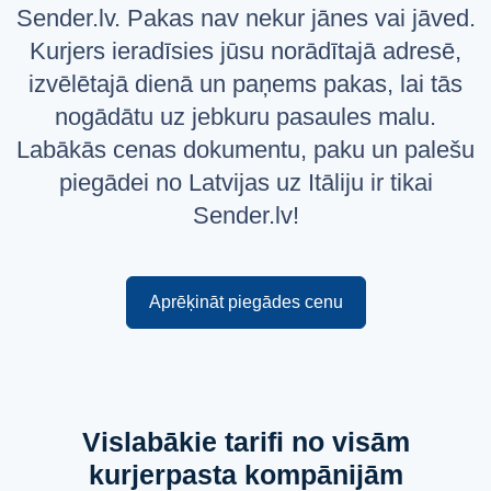
Sender.lv. Pakas nav nekur jānes vai jāved.
Русский
Kurjers ieradīsies jūsu norādītajā adresē,
English
izvēlētajā dienā un paņems pakas, lai tās
nogādātu uz jebkuru pasaules malu.
Labākās cenas dokumentu, paku un palešu
piegādei no Latvijas uz Itāliju ir tikai
Sender.lv!
Aprēķināt piegādes cenu
Vislabākie tarifi no visām
kurjerpasta kompānijām