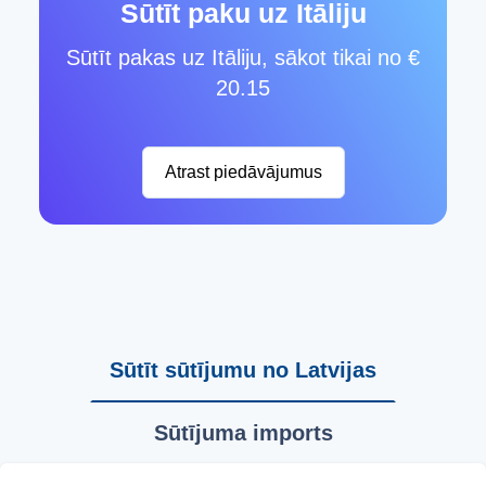
Sūtīt paku uz Itāliju
Sūtīt pakas uz Itāliju, sākot tikai no €
20.15
Atrast piedāvājumus
Sūtīt sūtījumu no Latvijas
Sūtījuma imports