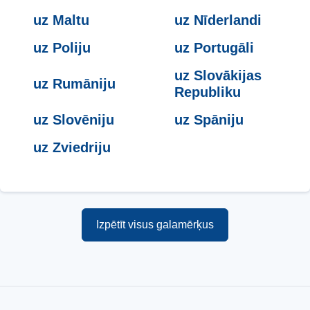
uz Maltu
uz Nīderlandi
uz Poliju
uz Portugāli
uz Slovākijas
uz Rumāniju
Republiku
uz Slovēniju
uz Spāniju
uz Zviedriju
Izpētīt visus galamērķus