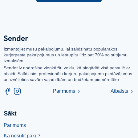
Izmantojiet mūsu pakalpojumu, lai salīdzinātu populārākos
kurjerpasta pakalpojumus un ietaupītu līdz pat 70% no sūtījumu
izmaksām.
Sender.lv nodrošina vienkāršu veidu, kā piegādāt visā pasaulē ar
atlaidi. Salīdziniet profesionālu kurjeru pakalpojumu piedāvājumus
un izvēlieties savām vajadzībām un budžetam piemērotāko.
Par mums
Atbalsts
chevron_right
chevron_right
Sākt
Par mums
Kā nosūtīt paku?