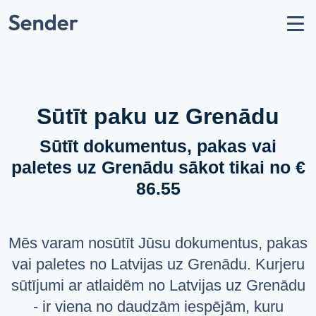
Konts
Nosūtīt sūtījumu
Kā nosūtīt paku?
Sūtīšanas ģeogrāfija
Sūtīt paku uz Grenādu
Pārvadātāju partneri
Sūtīt dokumentus, pakas vai
Aizliegumi un ierobežojumi
paletes uz Grenādu sākot tikai no €
API dokumentācija
86.55
users
Par mums
help_circle
Atbalsts
Mēs varam nosūtīt Jūsu dokumentus, pakas
list
Jautājumi un atbildes
vai paletes no Latvijas uz Grenādu. Kurjeru
sūtījumi ar atlaidēm no Latvijas uz Grenādu
VALODA
- ir viena no daudzām iespējām, kuru
Latviešu