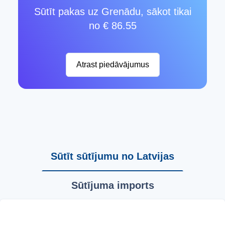
Sūtīt pakas uz Grenādu, sākot tikai
no € 86.55
Atrast piedāvājumus
Sūtīt sūtījumu no Latvijas
Sūtījuma imports