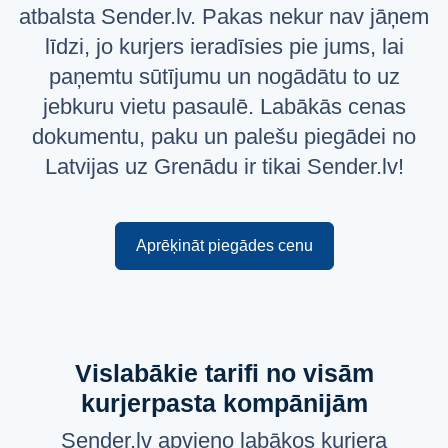
atbalsta Sender.lv. Pakas nekur nav jāņem
Русский
līdzi, jo kurjers ieradīsies pie jums, lai
English
paņemtu sūtījumu un nogādātu to uz
jebkuru vietu pasaulē. Labākās cenas
dokumentu, paku un palešu piegādei no
Latvijas uz Grenādu ir tikai Sender.lv!
Aprēķināt piegādes cenu
Vislabākie tarifi no visām
kurjerpasta kompānijām
Sender.lv apvieno labākos kurjera