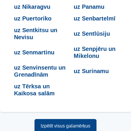
uz Nikaragvu
uz Panamu
uz Puertoriko
uz Senbartelmī
uz Sentkitsu un
uz Sentlūsiju
Nevisu
uz Senpjēru un
uz Senmartinu
Mikelonu
uz Senvinsentu un
uz Surinamu
Grenadīnām
uz Tērksa un
Kaikosa salām
Izpētīt visus galamērķus