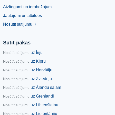
Aizliegumi un ierobežojumi
Jautājumi un atbildes
Nosūtīt sūtījumu
chevron_right
Sūtīt pakas
uz Īriju
Nosūtīt sūtījumu
uz Kipru
Nosūtīt sūtījumu
uz Horvātiju
Nosūtīt sūtījumu
uz Zviedriju
Nosūtīt sūtījumu
uz Ālandu salām
Nosūtīt sūtījumu
uz Grenlandi
Nosūtīt sūtījumu
uz Lihtenšteinu
Nosūtīt sūtījumu
uz Lielbritāniju
Nosūtīt sūtījumu