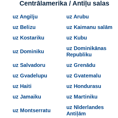
Centrālamerika / Antiļu salas
uz Angilju
uz Arubu
uz Belizu
uz Kaimanu salām
uz Kostariku
uz Kubu
uz Dominikānas
uz Dominiku
Republiku
uz Salvadoru
uz Grenādu
uz Gvadelupu
uz Gvatemalu
uz Haiti
uz Hondurasu
uz Jamaiku
uz Martiniku
uz Nīderlandes
uz Montserratu
Antiļām