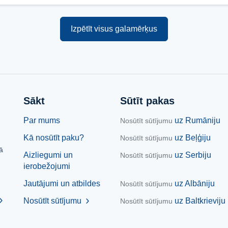
Izpētīt visus galamērķus
Sākt
Sūtīt pakas
Par mums
uz Rumāniju
Nosūtīt sūtījumu
Kā nosūtīt paku?
uz Beļģiju
Nosūtīt sūtījumu
ā
Aizliegumi un
uz Serbiju
Nosūtīt sūtījumu
ierobežojumi
Jautājumi un atbildes
uz Albāniju
Nosūtīt sūtījumu
ron_right
Nosūtīt sūtījumu
uz Baltkrieviju
chevron_right
Nosūtīt sūtījumu