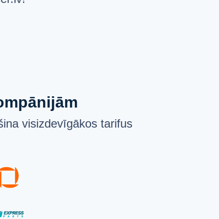
 kompānijām
ina visizdevīgākos tarifus