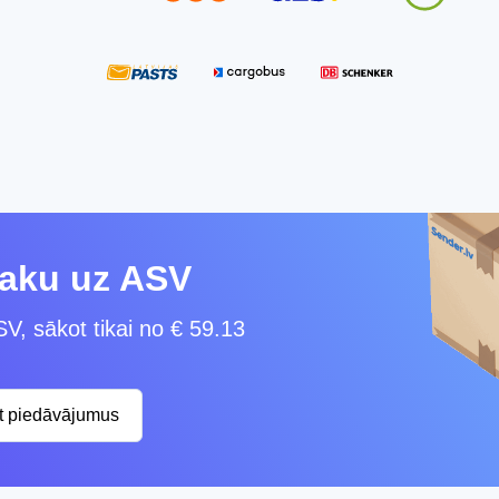
paku uz ASV
V, sākot tikai no € 59.13
st piedāvājumus