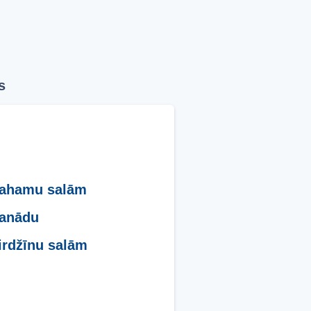
s
Bahamu salām
Kanādu
irdžīnu salām