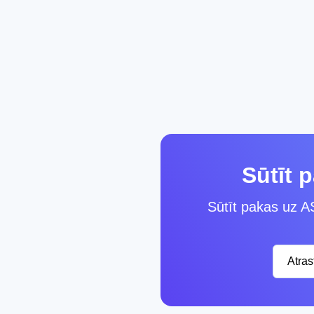
Sūtīt 
Sūtīt pakas uz AS
Atra