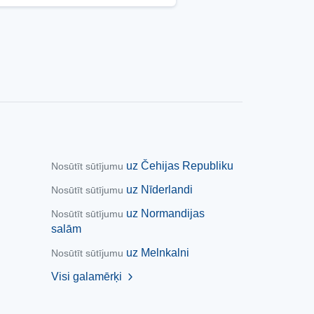
uz Čehijas Republiku
Nosūtīt sūtījumu
uz Nīderlandi
Nosūtīt sūtījumu
uz Normandijas
Nosūtīt sūtījumu
salām
uz Melnkalni
Nosūtīt sūtījumu
Visi galamērķi
chevron_right