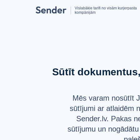
Vislabākie tarifi no visām kurjerpasta
kompānijām
Sūtīt dokumentus, 
Mēs varam nosūtīt J
sūtījumi ar atlaidēm 
Sender.lv. Pakas ne
sūtījumu un nogādātu
paleš