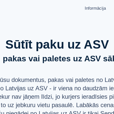
Informācija
KĀ NOSŪTĪT PAKU?
VALODA
Latviešu
Sūtīšanas ģeogrāfija
Русский
Sūtīt paku uz ASV
Pārvadātāju partneri
English
Aizliegumi un ierobežojumi
pakas vai paletes uz ASV sāk
API dokumentācija
PAR MUMS
users
ūsu dokumentus, pakas vai paletes no Latv
JAUTĀJUMI UN ATBILDES
list
no Latvijas uz ASV - ir viena no daudzām i
ATBALSTS
help_circle
kur nav jāņem līdzi, jo kurjers ieradīsies p
 to uz jebkuru vietu pasaulē. Labākās cen
u piegādei no Latvijas uz ASV ir tikai Send