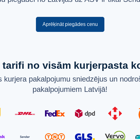
Aprēķināt piegādes cenu
 tarifi no visām kurjerpasta
 kurjera pakalpojumu sniedzējus un nodroš
pakalpojumiem Latvijā!