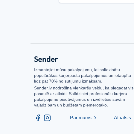
Izmantojiet mūsu pakalpojumu, lai salīdzinātu
populārākos kurjerpasta pakalpojumus un ietaupītu
līdz pat 70% no sūtījumu izmaksām.
Sender.lv nodrošina vienkāršu veidu, kā piegādāt vis
pasaulē ar atlaidi. Salīdziniet profesionālu kurjeru
pakalpojumu piedāvājumus un izvēlieties savām
vajadzībām un budžetam piemērotāko.
Par mums
Atbalsts
chevron_right
chev