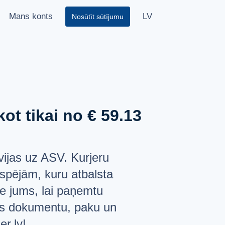
Mans konts
LV
Nosūtīt sūtījumu
ot tikai no € 59.13
ijas uz ASV. Kurjeru
espējām, kuru atbalsta
ie jums, lai paņemtu
as dokumentu, paku un
er.lv!