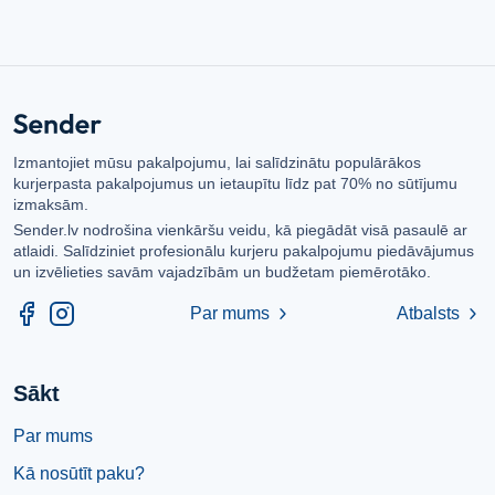
Izmantojiet mūsu pakalpojumu, lai salīdzinātu populārākos
kurjerpasta pakalpojumus un ietaupītu līdz pat 70% no sūtījumu
izmaksām.
Sender.lv nodrošina vienkāršu veidu, kā piegādāt visā pasaulē ar
atlaidi. Salīdziniet profesionālu kurjeru pakalpojumu piedāvājumus
un izvēlieties savām vajadzībām un budžetam piemērotāko.
Par mums
Atbalsts
chevron_right
chevron_right
Sākt
Par mums
Kā nosūtīt paku?