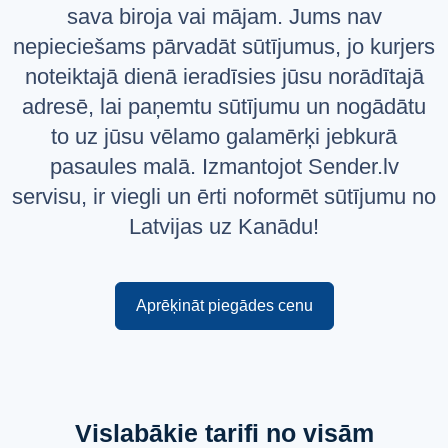
sava biroja vai mājam. Jums nav
Русский
nepieciešams pārvadāt sūtījumus, jo kurjers
English
noteiktajā dienā ieradīsies jūsu norādītajā
adresē, lai paņemtu sūtījumu un nogādātu
to uz jūsu vēlamo galamērķi jebkurā
pasaules malā. Izmantojot Sender.lv
servisu, ir viegli un ērti noformēt sūtījumu no
Latvijas uz Kanādu!
Aprēķināt piegādes cenu
Vislabākie tarifi no visām