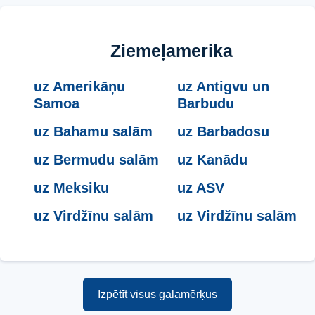
Ziemeļamerika
uz Amerikāņu
uz Antigvu un
Samoa
Barbudu
uz Bahamu salām
uz Barbadosu
uz Bermudu salām
uz Kanādu
uz Meksiku
uz ASV
uz Virdžīnu salām
uz Virdžīnu salām
Izpētīt visus galamērķus