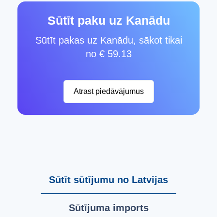
Sūtīt paku uz Kanādu
Sūtīt pakas uz Kanādu, sākot tikai
no € 59.13
Atrast piedāvājumus
Sūtīt sūtījumu no Latvijas
Sūtījuma imports