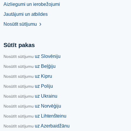
Aizliegumi un ierobežojumi
Jautājumi un atbildes
Nosūtīt sūtījumu
chevron_right
Sūtīt pakas
uz Slovēniju
Nosūtīt sūtījumu
uz Beļģiju
Nosūtīt sūtījumu
uz Kipru
Nosūtīt sūtījumu
uz Poliju
Nosūtīt sūtījumu
uz Ukrainu
Nosūtīt sūtījumu
uz Norvēģiju
Nosūtīt sūtījumu
uz Lihtenšteinu
Nosūtīt sūtījumu
uz Azerbaidžānu
Nosūtīt sūtījumu