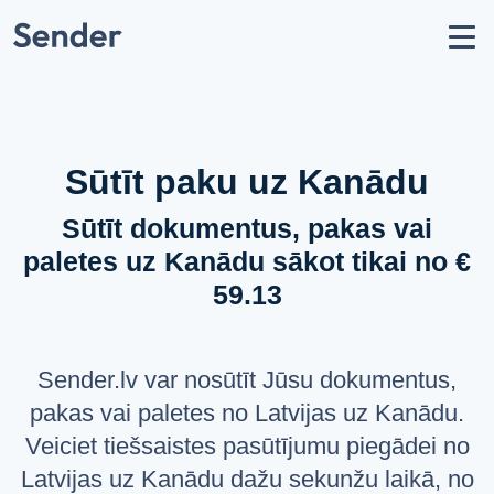
Konts
Nosūtīt sūtījumu
Kā nosūtīt paku?
Sūtīšanas ģeogrāfija
Sūtīt paku uz Kanādu
Pārvadātāju partneri
Sūtīt dokumentus, pakas vai
Aizliegumi un ierobežojumi
paletes uz Kanādu sākot tikai no €
API dokumentācija
59.13
users
Par mums
help_circle
Atbalsts
Sender.lv var nosūtīt Jūsu dokumentus,
list
Jautājumi un atbildes
pakas vai paletes no Latvijas uz Kanādu.
Veiciet tiešsaistes pasūtījumu piegādei no
VALODA
Latvijas uz Kanādu dažu sekunžu laikā, no
Latviešu