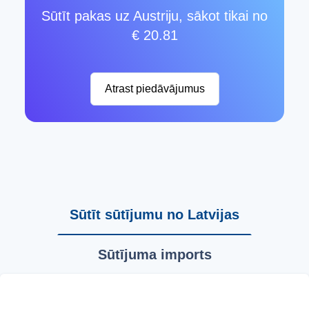
Sūtīt pakas uz Austriju, sākot tikai no
€ 20.81
Atrast piedāvājumus
Sūtīt sūtījumu no Latvijas
Sūtījuma imports