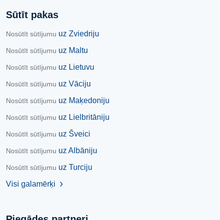
Sūtīt pakas
uz Zviedriju
Nosūtīt sūtījumu
uz Maltu
Nosūtīt sūtījumu
uz Lietuvu
Nosūtīt sūtījumu
uz Vāciju
Nosūtīt sūtījumu
uz Maķedoniju
Nosūtīt sūtījumu
uz Lielbritāniju
Nosūtīt sūtījumu
uz Šveici
Nosūtīt sūtījumu
uz Albāniju
Nosūtīt sūtījumu
uz Turciju
Nosūtīt sūtījumu
Visi galamērķi
chevron_right
Piegādes partneri