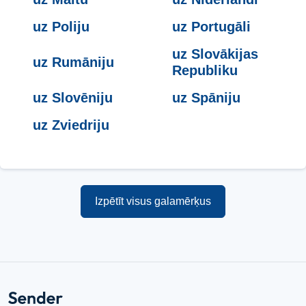
uz Poliju
uz Portugāli
uz Slovākijas
uz Rumāniju
Republiku
uz Slovēniju
uz Spāniju
uz Zviedriju
Izpētīt visus galamērķus