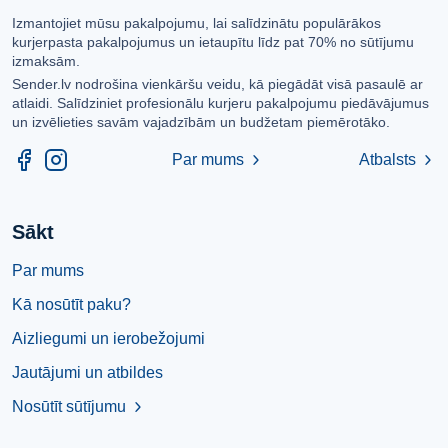
Izmantojiet mūsu pakalpojumu, lai salīdzinātu populārākos
kurjerpasta pakalpojumus un ietaupītu līdz pat 70% no sūtījumu
izmaksām.
Sender.lv nodrošina vienkāršu veidu, kā piegādāt visā pasaulē ar
atlaidi. Salīdziniet profesionālu kurjeru pakalpojumu piedāvājumus
un izvēlieties savām vajadzībām un budžetam piemērotāko.
Par mums
Atbalsts
chevron_right
chevron_right
Sākt
Par mums
Kā nosūtīt paku?
Aizliegumi un ierobežojumi
Jautājumi un atbildes
Nosūtīt sūtījumu
chevron_right