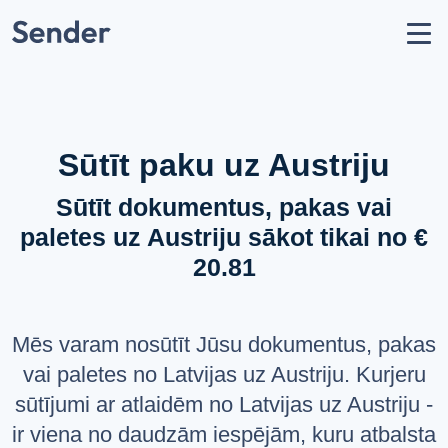
Konts
Nosūtīt sūtījumu
Kā nosūtīt paku?
Sūtīšanas ģeogrāfija
Sūtīt paku uz Austriju
Pārvadātāju partneri
Sūtīt dokumentus, pakas vai
Aizliegumi un ierobežojumi
paletes uz Austriju sākot tikai no €
API dokumentācija
20.81
users
Par mums
help_circle
Atbalsts
Mēs varam nosūtīt Jūsu dokumentus, pakas
list
Jautājumi un atbildes
vai paletes no Latvijas uz Austriju. Kurjeru
sūtījumi ar atlaidēm no Latvijas uz Austriju -
VALODA
ir viena no daudzām iespējām, kuru atbalsta
Latviešu