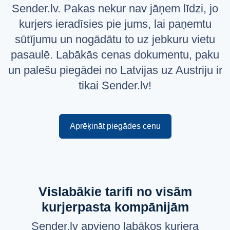
Sender.lv. Pakas nekur nav jāņem līdzi, jo
Русский
kurjers ieradīsies pie jums, lai paņemtu
English
sūtījumu un nogādātu to uz jebkuru vietu
pasaulē. Labākās cenas dokumentu, paku
un palešu piegādei no Latvijas uz Austriju ir
tikai Sender.lv!
Aprēķināt piegādes cenu
Vislabākie tarifi no visām
kurjerpasta kompānijām
Sender.lv apvieno labākos kurjera