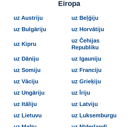
Eiropa
uz Austriju
uz Beļģiju
uz Bulgāriju
uz Horvātiju
uz Čehijas
uz Kipru
Republiku
uz Dāniju
uz Igauniju
uz Somiju
uz Franciju
uz Vāciju
uz Grieķiju
uz Ungāriju
uz Īriju
uz Itāliju
uz Latviju
uz Lietuvu
uz Luksemburgu
uz Maltu
uz Nīderlandi