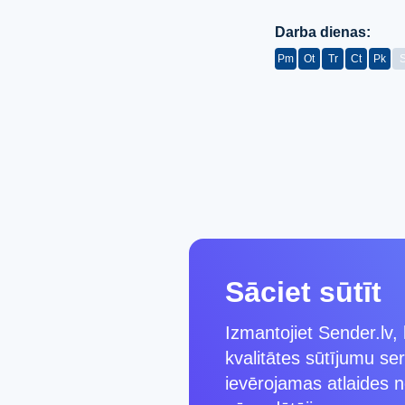
Darba dienas:
Pm
Ot
Tr
Ct
Pk
Sāciet sūtīt
Izmantojiet Sender.lv,
kvalitātes sūtījumu se
ievērojamas atlaides 