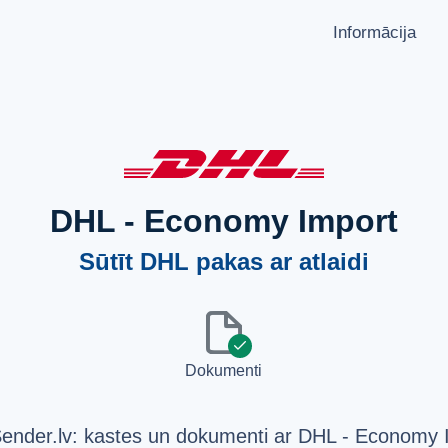
Informācija
KĀ NOSŪTĪT PAKU?
VALODA
Latviešu
Sūtīšanas ģeogrāfija
Русский
Pārvadātāju partneri
English
Aizliegumi un ierobežojumi
DHL - Economy Import
API dokumentācija
Sūtīt DHL pakas ar atlaidi
PAR MUMS
users
file
JAUTĀJUMI UN ATBILDES
list
check
ATBALSTS
Dokumenti
help_circle
 Sender.lv: kastes un dokumenti ar DHL - Economy 