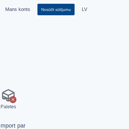
Mans konts
LV
Nosūtīt sūtījumu
pallet
x
Paletes
Import par