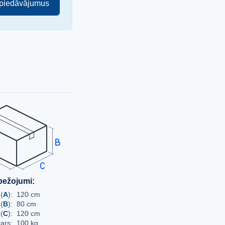
 piedāvājumus
bežojumi:
(
A
):
120 cm
(
B
):
80 cm
(
C
):
120 cm
ars:
100 kg