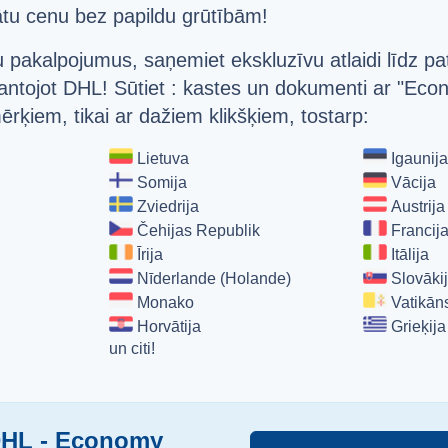
tu cenu bez papildu grūtībām!
 pakalpojumus, saņemiet ekskluzīvu atlaidi līdz 
mantojot DHL! Sūtiet : kastes un dokumenti ar "Ec
ķiem, tikai ar dažiem klikšķiem, tostarp:
Lietuva
Igaunija
Somija
Vācija
Zviedrija
Austrija
Čehijas Republik
Francij
Īrija
Itālija
Nīderlande (Holande)
Slovāki
Monako
Vatikān
Horvātija
Grieķija
un citi!
 DHL - Economy