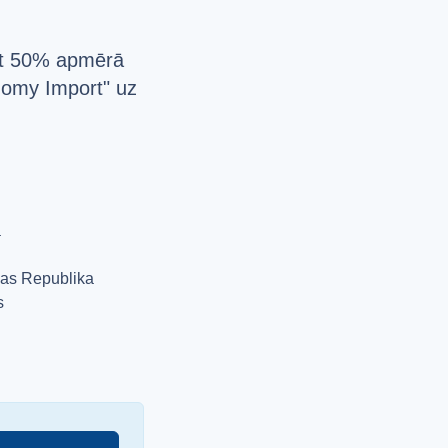
pat 50% apmērā
onomy Import" uz
a
jas Republika
s