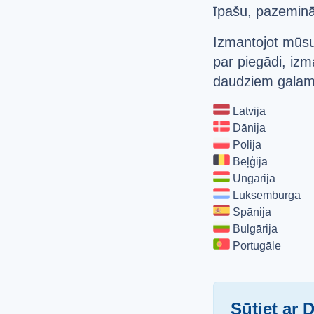
īpašu, pazeminā
Izmantojot mūsu
par piegādi, iz
daudziem galamēr
Latvija
Dānija
Polija
Beļģija
Ungārija
Luksemburga
Spānija
Bulgārija
Portugāle
Sūtiet ar