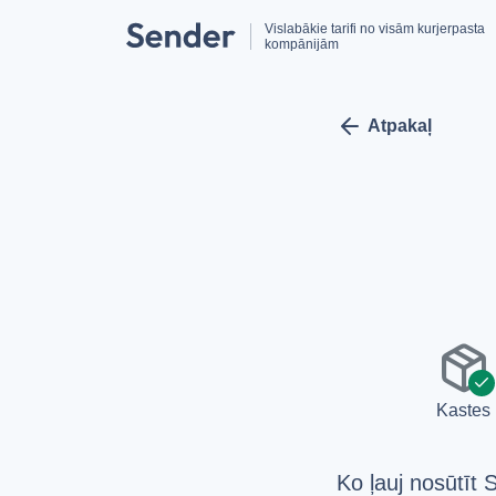
Vislabākie tarifi no visām kurjerpasta
kompānijām
arrow_left
Atpakaļ
package
check
Kastes
Ko ļauj nosūtīt