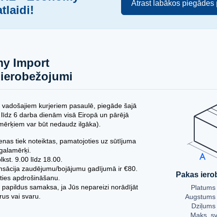
Atrast labākos piegādes
tlaidi!
y Import
 ierobežojumi
 vadošajiem kurjeriem pasaulē, piegāde šajā
 līdz 6 darba dienām visā Eiropā un pārējā
mērķiem var būt nedaudz ilgāka).
nas tiek noteiktas, pamatojoties uz sūtījuma
galamērķi.
kst. 9.00 līdz 18.00.
sācija zaudējumu/bojājumu gadījumā ir €80.
Pakas iero
ties apdrošināšanu.
a papildus samaksa, ja Jūs nepareizi norādījāt
Platums 
us vai svaru.
Augstums 
Dziļums 
Maks. sv