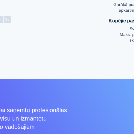
Garākā pu
apkārtm
S
Sv
Kopējie pas
Sv
Maks. 
sk
 lai saņemtu profesionālas
rvisu un izmantotu
no vadošajiem