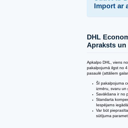
Import ar a
DHL Econom
Apraksts un
Apkalpo DHL, viens no
pakalpojumā ilgst no 4
pasaulē (attāliem gala
Šī pakalpojuma ce
izmēru, svaru un 
Savākšana ir no pl
Standarta kompen
Iespējams iegādā
Var būt pieprasīt
sūtījuma parametr