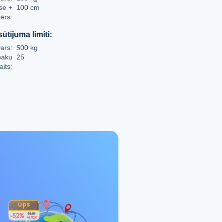
se +
100 cm
ērs:
ūtījuma limiti:
ars:
500 kg
paku
25
aits: