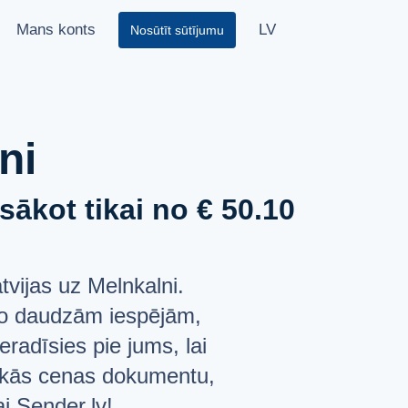
Mans konts
LV
Nosūtīt sūtījumu
ni
ākot tikai no € 50.10
vijas uz Melnkalni.
a no daudzām iespējām,
eradīsies pie jums, lai
bākās cenas dokumentu,
ai Sender.lv!