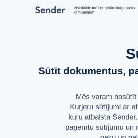
Vislabākie tarifi no visām kurjerpasta
kompānijām
S
Sūtīt dokumentus, pa
Mēs varam nosūtīt 
Kurjeru sūtījumi ar a
kuru atbalsta Sender.l
paņemtu sūtījumu un n
paku un pale