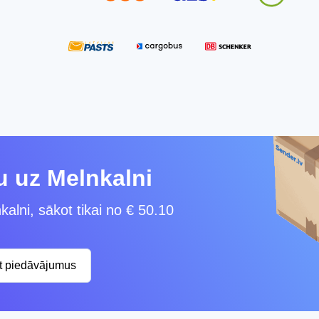
u uz Melnkalni
alni, sākot tikai no € 50.10
st piedāvājumus