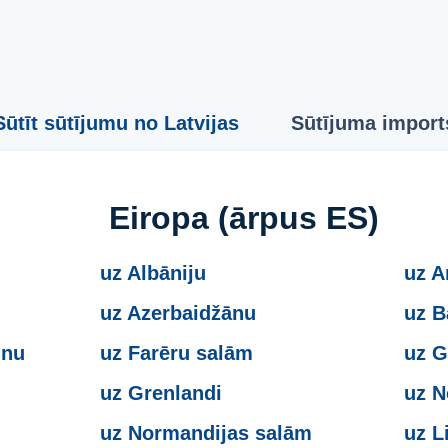
Sūtīt sūtījumu no Latvijas
Sūtījuma import
Eiropa (ārpus ES)
uz Albāniju
uz A
uz Azerbaidžānu
uz B
inu
uz Farēru salām
uz G
uz Grenlandi
uz N
uz Normandijas salām
uz L