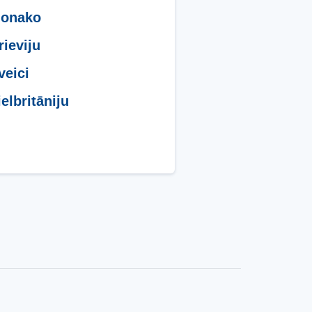
Monako
rieviju
veici
ielbritāniju