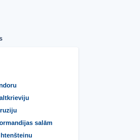
s
ndoru
altkrieviju
ruziju
ormandijas salām
ihtenšteinu