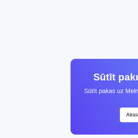
Sūtīt pak
Sūtīt pakas uz Melnk
Atra