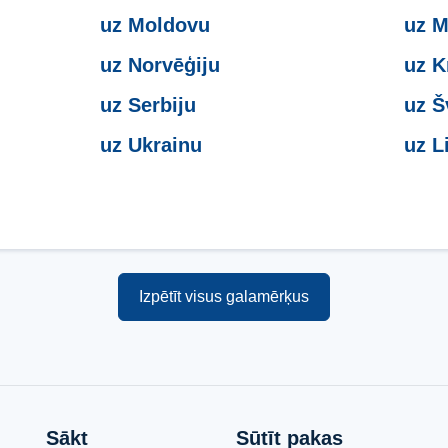
uz Moldovu
uz 
uz Norvēģiju
uz K
uz Serbiju
uz Š
uz Ukrainu
uz L
Izpētīt visus galamērķus
Sākt
Sūtīt pakas