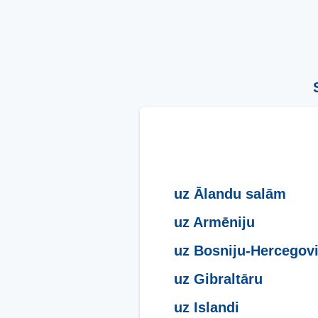
uz Ālandu salām
uz Armēniju
uz Bosniju-Hercegov
uz Gibraltāru
uz Islandi