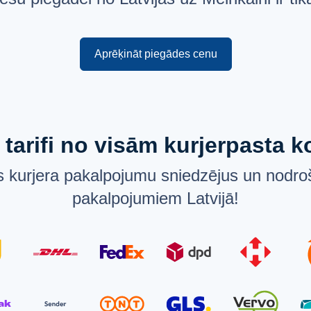
Aprēķināt piegādes cenu
 tarifi no visām kurjerpasta
 kurjera pakalpojumu sniedzējus un nodroš
pakalpojumiem Latvijā!