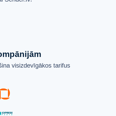
 kompānijām
ina visizdevīgākos tarifus