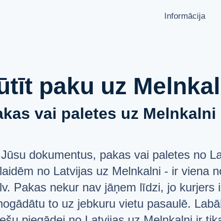
Informācija
KĀ NOSŪTĪT PAKU?
VALODA
Latviešu
Sūtīšanas ģeogrāfija
Русский
ūtīt paku uz Melnkal
Pārvadātāju partneri
English
Aizliegumi un ierobežojumi
kas vai paletes uz Melnkalni s
API dokumentācija
PAR MUMS
users
Jūsu dokumentus, pakas vai paletes no Lat
JAUTĀJUMI UN ATBILDES
list
tlaidēm no Latvijas uz Melnkalni - ir vien
ATBALSTS
help_circle
v. Pakas nekur nav jāņem līdzi, jo kurjers i
ogādātu to uz jebkuru vietu pasaulē. La
šu piegādei no Latvijas uz Melnkalni ir tik