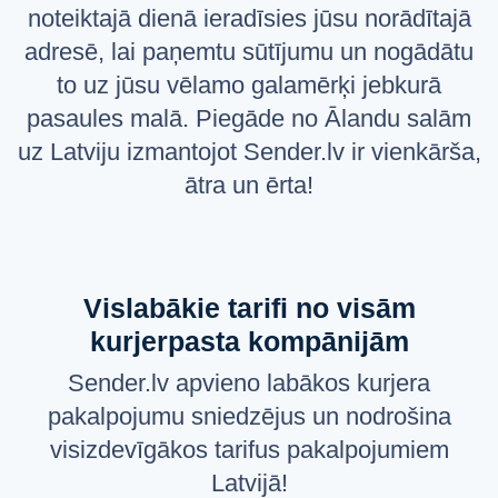
noteiktajā dienā ieradīsies jūsu norādītajā
Русский
adresē, lai paņemtu sūtījumu un nogādātu
English
to uz jūsu vēlamo galamērķi jebkurā
pasaules malā. Piegāde no Ālandu salām
uz Latviju izmantojot Sender.lv ir vienkārša,
ātra un ērta!
Vislabākie tarifi no visām
kurjerpasta kompānijām
Sender.lv apvieno labākos kurjera
pakalpojumu sniedzējus un nodrošina
visizdevīgākos tarifus pakalpojumiem
Latvijā!