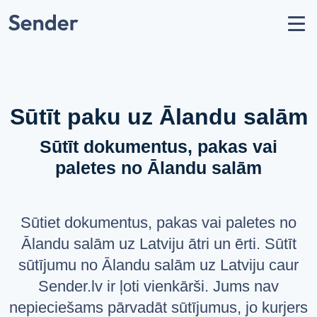
Konts
Nosūtīt sūtījumu
Kā nosūtīt paku?
Sūtīšanas ģeogrāfija
Sūtīt paku uz Ālandu salām
Pārvadātāju partneri
Sūtīt dokumentus, pakas vai
Aizliegumi un ierobežojumi
paletes no Ālandu salām
API dokumentācija
users
Par mums
Sūtiet dokumentus, pakas vai paletes no
help_circle
Atbalsts
Ālandu salām uz Latviju ātri un ērti. Sūtīt
list
Jautājumi un atbildes
sūtījumu no Ālandu salām uz Latviju caur
Sender.lv ir ļoti vienkārši. Jums nav
VALODA
nepieciešams pārvadāt sūtījumus, jo kurjers
Latviešu