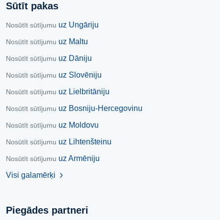
Sūtīt pakas
uz Ungāriju
Nosūtīt sūtījumu
uz Maltu
Nosūtīt sūtījumu
uz Dāniju
Nosūtīt sūtījumu
uz Slovēniju
Nosūtīt sūtījumu
uz Lielbritāniju
Nosūtīt sūtījumu
uz Bosniju-Hercegovinu
Nosūtīt sūtījumu
uz Moldovu
Nosūtīt sūtījumu
uz Lihtenšteinu
Nosūtīt sūtījumu
uz Armēniju
Nosūtīt sūtījumu
Visi galamērķi
chevron_right
Piegādes partneri