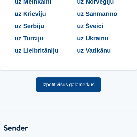
uz Melnkalni
uz Norvēģiju
uz Krieviju
uz Sanmarīno
uz Serbiju
uz Šveici
uz Turciju
uz Ukrainu
uz Lielbritāniju
uz Vatikānu
Izpētīt visus galamērķus