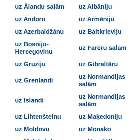
uz Ālandu salām
uz Albāniju
uz Andoru
uz Armēniju
uz Azerbaidžānu
uz Baltkrieviju
uz Bosniju-
uz Farēru salām
Hercegovinu
uz Gruziju
uz Gibraltāru
uz Normandijas
uz Grenlandi
salām
uz Normandijas
uz Islandi
salām
uz Lihtenšteinu
uz Maķedoniju
uz Moldovu
uz Monako