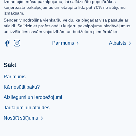
Izmantojiet mūsu pakalpojumu, lai salīdzinātu populārākos
kurjerpasta pakalpojumus un ietaupītu līdz pat 70% no sūtījumu
izmaksām.
Sender.lv nodrošina vienkāršu veidu, kā piegādāt visā pasaulē ar
atlaidi. Salīdziniet profesionālu kurjeru pakalpojumu piedāvājumus
un izvēlieties savām vajadzībām un budžetam piemērotāko.
Par mums
Atbalsts
chevron_right
chevron_right
Sākt
Par mums
Kā nosūtīt paku?
Aizliegumi un ierobežojumi
Jautājumi un atbildes
Nosūtīt sūtījumu
chevron_right