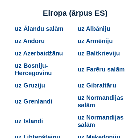
Eiropa (ārpus ES)
uz Ālandu salām
uz Albāniju
uz Andoru
uz Armēniju
uz Azerbaidžānu
uz Baltkrieviju
uz Bosniju-
uz Farēru salām
Hercegovinu
uz Gruziju
uz Gibraltāru
uz Normandijas
uz Grenlandi
salām
uz Normandijas
uz Islandi
salām
uz Lihtenšteinu
uz Maķedoniju