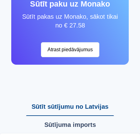
Sūtīt paku uz Monako
Sūtīt pakas uz Monako, sākot tikai
no € 27.58
Atrast piedāvājumus
Sūtīt sūtījumu no Latvijas
Sūtījuma imports