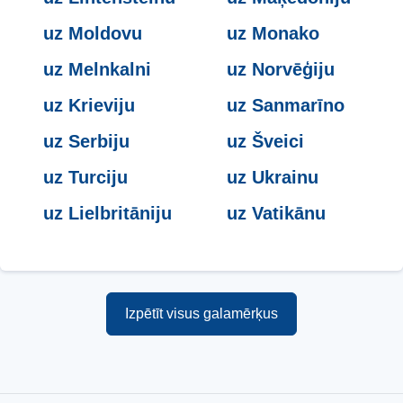
uz Moldovu
uz Monako
uz Melnkalni
uz Norvēģiju
uz Krieviju
uz Sanmarīno
uz Serbiju
uz Šveici
uz Turciju
uz Ukrainu
uz Lielbritāniju
uz Vatikānu
Izpētīt visus galamērķus