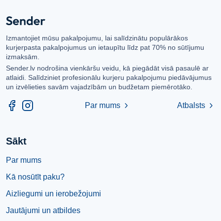
Izmantojiet mūsu pakalpojumu, lai salīdzinātu populārākos
kurjerpasta pakalpojumus un ietaupītu līdz pat 70% no sūtījumu
izmaksām.
Sender.lv nodrošina vienkāršu veidu, kā piegādāt visā pasaulē ar
atlaidi. Salīdziniet profesionālu kurjeru pakalpojumu piedāvājumus
un izvēlieties savām vajadzībām un budžetam piemērotāko.
Par mums
Atbalsts
chevron_right
chevron_right
Sākt
Par mums
Kā nosūtīt paku?
Aizliegumi un ierobežojumi
Jautājumi un atbildes