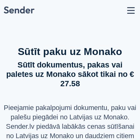
Konts
Nosūtīt sūtījumu
Kā nosūtīt paku?
Sūtīšanas ģeogrāfija
Sūtīt paku uz Monako
Pārvadātāju partneri
Sūtīt dokumentus, pakas vai
Aizliegumi un ierobežojumi
paletes uz Monako sākot tikai no €
API dokumentācija
27.58
users
Par mums
help_circle
Atbalsts
Pieejamie pakalpojumi dokumentu, paku vai
list
Jautājumi un atbildes
palešu piegādei no Latvijas uz Monako.
Sender.lv piedāvā labākās cenas sūtīšanai
VALODA
no Latvijas uz Monako un daudziem citiem
Latviešu