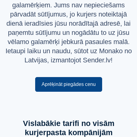
galamērķiem. Jums nav nepieciešams
Русский
pārvadāt sūtījumus, jo kurjers noteiktajā
English
dienā ieradīsies jūsu norādītajā adresē, lai
paņemtu sūtījumu un nogādātu to uz jūsu
vēlamo galamērķi jebkurā pasaules malā.
Ietaupi laiku un naudu, sūtot uz Monako no
Latvijas, izmantojot Sender.lv!
Aprēķināt piegādes cenu
Vislabākie tarifi no visām
kurjerpasta kompānijām