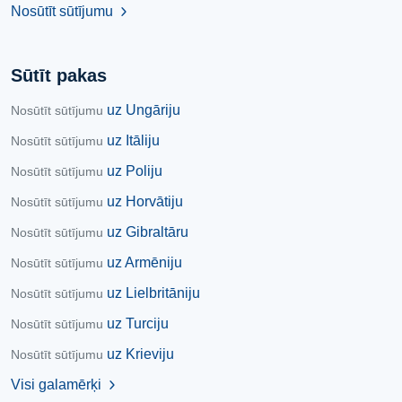
Nosūtīt sūtījumu
chevron_right
Sūtīt pakas
uz Ungāriju
Nosūtīt sūtījumu
uz Itāliju
Nosūtīt sūtījumu
uz Poliju
Nosūtīt sūtījumu
uz Horvātiju
Nosūtīt sūtījumu
uz Gibraltāru
Nosūtīt sūtījumu
uz Armēniju
Nosūtīt sūtījumu
uz Lielbritāniju
Nosūtīt sūtījumu
uz Turciju
Nosūtīt sūtījumu
uz Krieviju
Nosūtīt sūtījumu
Visi galamērķi
chevron_right