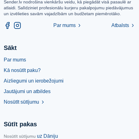
Sender.lv nodrošina vienkāršu veidu, kā piegādāt visā pasaulē ar
atlaidi. Salīdziniet profesionālu kurjeru pakalpojumu piedāvājumus
un izvēlieties savām vajadzībām un budžetam piemērotāko.
Par mums
Atbalsts
chevron_right
chevron_right
Sākt
Par mums
Kā nosūtīt paku?
Aizliegumi un ierobežojumi
Jautājumi un atbildes
Nosūtīt sūtījumu
chevron_right
Sūtīt pakas
uz Dāniju
Nosūtīt sūtījumu