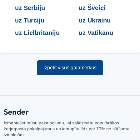
uz Serbiju
uz Šveici
uz Turciju
uz Ukrainu
uz Lielbritāniju
uz Vatikānu
Izpētīt visus galamērķus
Izmantojiet mūsu pakalpojumu, lai salīdzinātu populārākos
kurjerpasta pakalpojumus un ietaupītu līdz pat 70% no sūtījumu
izmaksām.