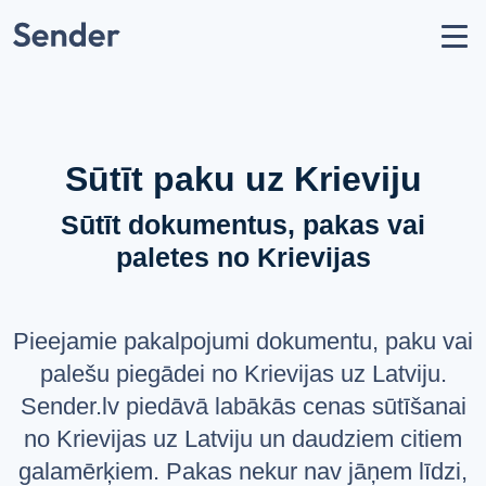
Konts
Nosūtīt sūtījumu
Kā nosūtīt paku?
Sūtīšanas ģeogrāfija
Sūtīt paku uz Krieviju
Pārvadātāju partneri
Sūtīt dokumentus, pakas vai
Aizliegumi un ierobežojumi
paletes no Krievijas
API dokumentācija
users
Par mums
Pieejamie pakalpojumi dokumentu, paku vai
help_circle
Atbalsts
palešu piegādei no Krievijas uz Latviju.
list
Jautājumi un atbildes
Sender.lv piedāvā labākās cenas sūtīšanai
no Krievijas uz Latviju un daudziem citiem
VALODA
galamērķiem. Pakas nekur nav jāņem līdzi,
Latviešu