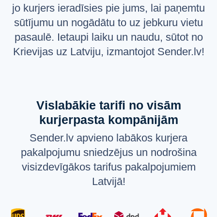
jo kurjers ieradīsies pie jums, lai paņemtu
Русский
sūtījumu un nogādātu to uz jebkuru vietu
English
pasaulē. Ietaupi laiku un naudu, sūtot no
Krievijas uz Latviju, izmantojot Sender.lv!
Vislabākie tarifi no visām
kurjerpasta kompānijām
Sender.lv apvieno labākos kurjera
pakalpojumu sniedzējus un nodrošina
visizdevīgākos tarifus pakalpojumiem
Latvijā!