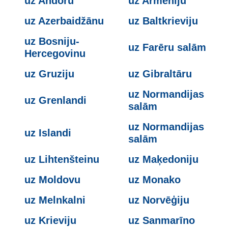
uz Andoru
uz Armēniju
uz Azerbaidžānu
uz Baltkrieviju
uz Bosniju-
uz Farēru salām
Hercegovinu
uz Gruziju
uz Gibraltāru
uz Normandijas
uz Grenlandi
salām
uz Normandijas
uz Islandi
salām
uz Lihtenšteinu
uz Maķedoniju
uz Moldovu
uz Monako
uz Melnkalni
uz Norvēģiju
uz Krieviju
uz Sanmarīno