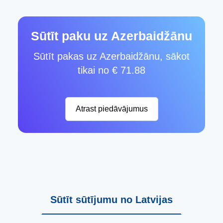
Sūtīt paku uz Azerbaidžānu
Sūtīt pakas uz Azerbaidžānu, sākot
tikai no € 71.88
Atrast piedāvājumus
Sūtīt sūtījumu no Latvijas