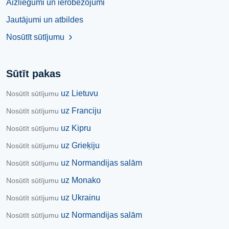
Aizliegumi un ierobežojumi
Jautājumi un atbildes
Nosūtīt sūtījumu
chevron_right
Sūtīt pakas
uz Lietuvu
Nosūtīt sūtījumu
uz Franciju
Nosūtīt sūtījumu
uz Kipru
Nosūtīt sūtījumu
uz Grieķiju
Nosūtīt sūtījumu
uz Normandijas salām
Nosūtīt sūtījumu
uz Monako
Nosūtīt sūtījumu
uz Ukrainu
Nosūtīt sūtījumu
uz Normandijas salām
Nosūtīt sūtījumu