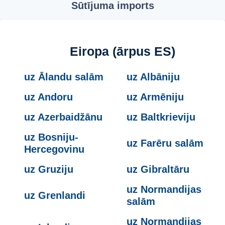
Sūtījuma imports
Eiropa (ārpus ES)
uz Ālandu salām
uz Albāniju
uz Andoru
uz Armēniju
uz Azerbaidžānu
uz Baltkrieviju
uz Bosniju-
uz Farēru salām
Hercegovinu
uz Gruziju
uz Gibraltāru
uz Normandijas
uz Grenlandi
salām
uz Normandijas