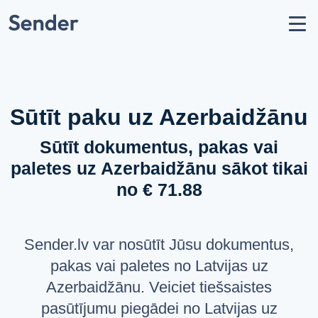
Konts
Nosūtīt sūtījumu
Kā nosūtīt paku?
Sūtīšanas ģeogrāfija
Sūtīt paku uz Azerbaidžānu
Pārvadātāju partneri
Sūtīt dokumentus, pakas vai
Aizliegumi un ierobežojumi
paletes uz Azerbaidžānu sākot tikai
API dokumentācija
no € 71.88
users
Par mums
help_circle
Atbalsts
Sender.lv var nosūtīt Jūsu dokumentus,
list
Jautājumi un atbildes
pakas vai paletes no Latvijas uz
Azerbaidžānu. Veiciet tiešsaistes
VALODA
pasūtījumu piegādei no Latvijas uz
Latviešu