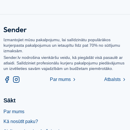
Izmantojiet mūsu pakalpojumu, lai salīdzinātu populārākos
kurjerpasta pakalpojumus un ietaupītu līdz pat 70% no sūtījumu
izmaksām.
Sender.lv nodrošina vienkāršu veidu, kā piegādāt visā pasaulē ar
atlaidi. Salīdziniet profesionālu kurjeru pakalpojumu piedāvājumus
un izvēlieties savām vajadzībām un budžetam piemērotāko.
Par mums
Atbalsts
chevron_right
chevron_right
Sākt
Par mums
Kā nosūtīt paku?