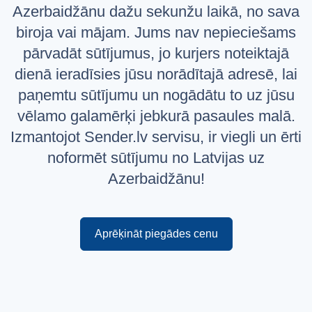
Azerbaidžānu dažu sekunžu laikā, no sava
Русский
biroja vai mājam. Jums nav nepieciešams
English
pārvadāt sūtījumus, jo kurjers noteiktajā
dienā ieradīsies jūsu norādītajā adresē, lai
paņemtu sūtījumu un nogādātu to uz jūsu
vēlamo galamērķi jebkurā pasaules malā.
Izmantojot Sender.lv servisu, ir viegli un ērti
noformēt sūtījumu no Latvijas uz
Azerbaidžānu!
Aprēķināt piegādes cenu