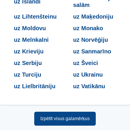
uz Islandi
salām
uz Lihtenšteinu
uz Maķedoniju
uz Moldovu
uz Monako
uz Melnkalni
uz Norvēģiju
uz Krieviju
uz Sanmarīno
uz Serbiju
uz Šveici
uz Turciju
uz Ukrainu
uz Lielbritāniju
uz Vatikānu
Izpētīt visus galamērķus