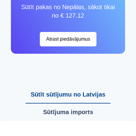
Sūtīt pakas no Nepālas, sākot tikai
no € 127.12
Atrast piedāvājumus
Sūtīt sūtījumu no Latvijas
Sūtījuma imports