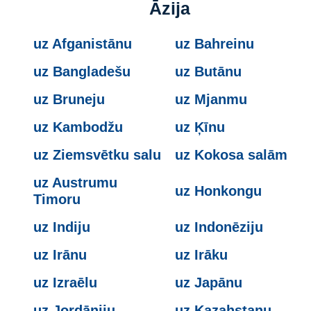
Āzija
uz Afganistānu
uz Bahreinu
uz Bangladešu
uz Butānu
uz Bruneju
uz Mjanmu
uz Kambodžu
uz Ķīnu
uz Ziemsvētku salu
uz Kokosa salām
uz Austrumu
uz Honkongu
Timoru
uz Indiju
uz Indonēziju
uz Irānu
uz Irāku
uz Izraēlu
uz Japānu
uz Jordāniju
uz Kazahstanu