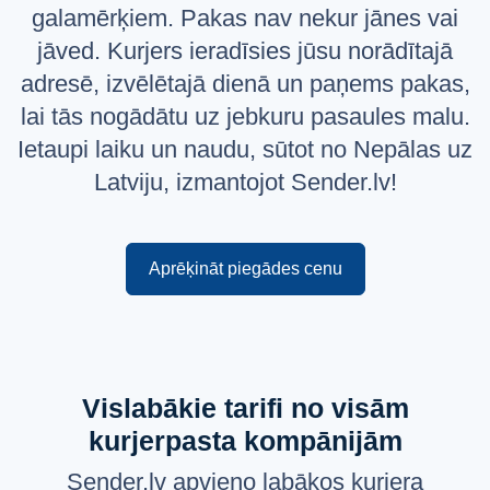
galamērķiem. Pakas nav nekur jānes vai
Русский
jāved. Kurjers ieradīsies jūsu norādītajā
English
adresē, izvēlētajā dienā un paņems pakas,
lai tās nogādātu uz jebkuru pasaules malu.
Ietaupi laiku un naudu, sūtot no Nepālas uz
Latviju, izmantojot Sender.lv!
Aprēķināt piegādes cenu
Vislabākie tarifi no visām
kurjerpasta kompānijām
Sender.lv apvieno labākos kurjera