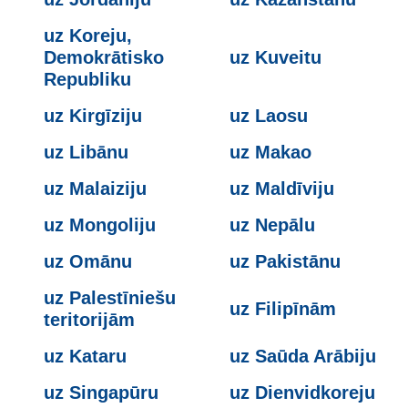
uz Koreju,
Demokrātisko
uz Kuveitu
Republiku
uz Kirgīziju
uz Laosu
uz Libānu
uz Makao
uz Malaiziju
uz Maldīviju
uz Mongoliju
uz Nepālu
uz Omānu
uz Pakistānu
uz Palestīniešu
uz Filipīnām
teritorijām
uz Kataru
uz Saūda Arābiju
uz Singapūru
uz Dienvidkoreju