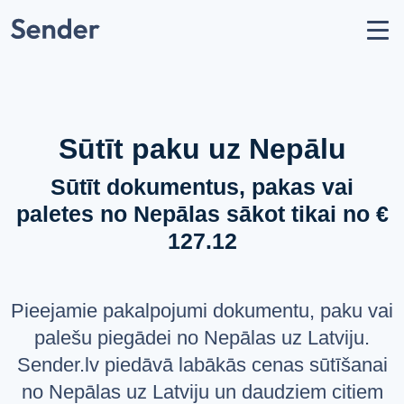
Konts
Nosūtīt sūtījumu
Kā nosūtīt paku?
Sūtīšanas ģeogrāfija
Sūtīt paku uz Nepālu
Pārvadātāju partneri
Sūtīt dokumentus, pakas vai
Aizliegumi un ierobežojumi
paletes no Nepālas sākot tikai no €
API dokumentācija
127.12
users
Par mums
help_circle
Atbalsts
Pieejamie pakalpojumi dokumentu, paku vai
list
Jautājumi un atbildes
palešu piegādei no Nepālas uz Latviju.
Sender.lv piedāvā labākās cenas sūtīšanai
VALODA
no Nepālas uz Latviju un daudziem citiem
Latviešu