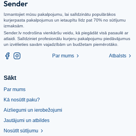
Izmantojiet mūsu pakalpojumu, lai salīdzinātu populārākos
kurjerpasta pakalpojumus un ietaupītu līdz pat 70% no sūtījumu
izmaksām.
Sender.lv nodrošina vienkāršu veidu, kā piegādāt visā pasaulē ar
atlaidi. Salīdziniet profesionālu kurjeru pakalpojumu piedāvājumus
un izvēlieties savām vajadzībām un budžetam piemērotāko.
Par mums
Atbalsts
chevron_right
chevron_right
Sākt
Par mums
Kā nosūtīt paku?
Aizliegumi un ierobežojumi
Jautājumi un atbildes
Nosūtīt sūtījumu
chevron_right