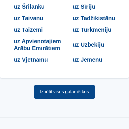
uz Šrilanku
uz Sīriju
uz Taivanu
uz Tadžikistānu
uz Taizemi
uz Turkmēniju
uz Apvienotajiem
uz Uzbekiju
Arābu Emirātiem
uz Vjetnamu
uz Jemenu
Izpētīt visus galamērķus