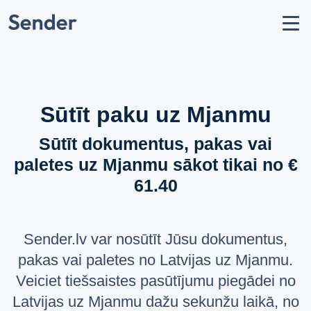
Konts
Nosūtīt sūtījumu
Kā nosūtīt paku?
Sūtīšanas ģeogrāfija
Sūtīt paku uz Mjanmu
Pārvadātāju partneri
Sūtīt dokumentus, pakas vai
Aizliegumi un ierobežojumi
paletes uz Mjanmu sākot tikai no €
API dokumentācija
61.40
users
Par mums
help_circle
Atbalsts
Sender.lv var nosūtīt Jūsu dokumentus,
list
Jautājumi un atbildes
pakas vai paletes no Latvijas uz Mjanmu.
Veiciet tiešsaistes pasūtījumu piegādei no
VALODA
Latvijas uz Mjanmu dažu sekunžu laikā, no
Latviešu