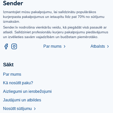
Izmantojiet mūsu pakalpojumu, lai salīdzinātu populārākos
kurjerpasta pakalpojumus un ietaupītu līdz pat 70% no sūtījumu
izmaksām.
Sender.lv nodrošina vienkāršu veidu, kā piegādāt visā pasaulē ar
atlaidi. Salīdziniet profesionālu kurjeru pakalpojumu piedāvājumus
un izvēlieties savām vajadzībām un budžetam piemērotāko.
Par mums
Atbalsts
chevron_right
chevron_right
Sākt
Par mums
Kā nosūtīt paku?
Aizliegumi un ierobežojumi
Jautājumi un atbildes
Nosūtīt sūtījumu
chevron_right