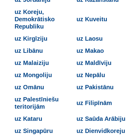
uz Koreju,
Demokrātisko
uz Kuveitu
Republiku
uz Kirgīziju
uz Laosu
uz Libānu
uz Makao
uz Malaiziju
uz Maldīviju
uz Mongoliju
uz Nepālu
uz Omānu
uz Pakistānu
uz Palestīniešu
uz Filipīnām
teritorijām
uz Kataru
uz Saūda Arābiju
uz Singapūru
uz Dienvidkoreju