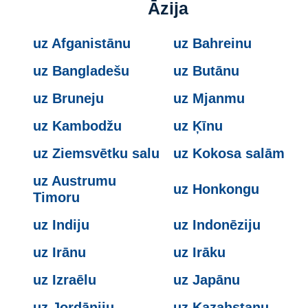
Āzija
uz Afganistānu
uz Bahreinu
uz Bangladešu
uz Butānu
uz Bruneju
uz Mjanmu
uz Kambodžu
uz Ķīnu
uz Ziemsvētku salu
uz Kokosa salām
uz Austrumu
uz Honkongu
Timoru
uz Indiju
uz Indonēziju
uz Irānu
uz Irāku
uz Izraēlu
uz Japānu
uz Jordāniju
uz Kazahstanu