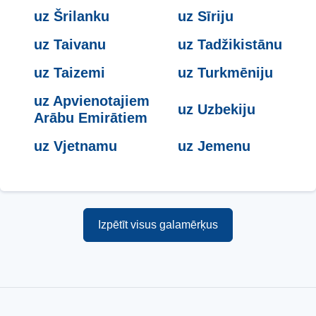
uz Šrilanku
uz Sīriju
uz Taivanu
uz Tadžikistānu
uz Taizemi
uz Turkmēniju
uz Apvienotajiem
uz Uzbekiju
Arābu Emirātiem
uz Vjetnamu
uz Jemenu
Izpētīt visus galamērķus