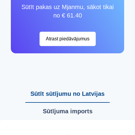
Sūtīt pakas uz Mjanmu, sākot tikai
no € 61.40
Atrast piedāvājumus
Sūtīt sūtījumu no Latvijas
Sūtījuma imports