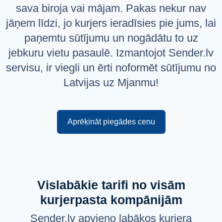
sava biroja vai mājam. Pakas nekur nav
Русский
jāņem līdzi, jo kurjers ieradīsies pie jums, lai
English
paņemtu sūtījumu un nogādātu to uz
jebkuru vietu pasaulē. Izmantojot Sender.lv
servisu, ir viegli un ērti noformēt sūtījumu no
Latvijas uz Mjanmu!
Aprēķināt piegādes cenu
Vislabākie tarifi no visām
kurjerpasta kompānijām
Sender.lv apvieno labākos kurjera