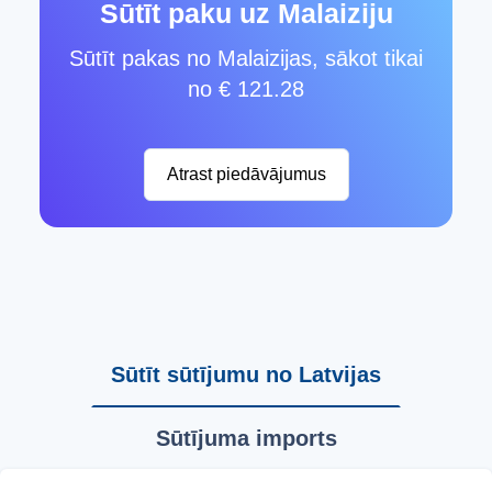
Sūtīt paku uz Malaiziju
Sūtīt pakas no Malaizijas, sākot tikai
no € 121.28
Atrast piedāvājumus
Sūtīt sūtījumu no Latvijas
Sūtījuma imports