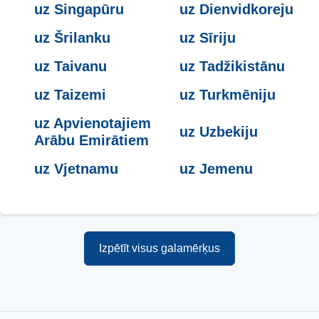
uz Singapūru
uz Dienvidkoreju
uz Šrilanku
uz Sīriju
uz Taivanu
uz Tadžikistānu
uz Taizemi
uz Turkmēniju
uz Apvienotajiem
uz Uzbekiju
Arābu Emirātiem
uz Vjetnamu
uz Jemenu
Izpētīt visus galamērķus