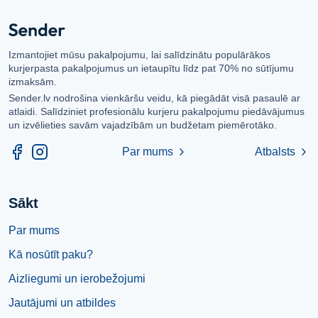
Izmantojiet mūsu pakalpojumu, lai salīdzinātu populārākos
kurjerpasta pakalpojumus un ietaupītu līdz pat 70% no sūtījumu
izmaksām.
Sender.lv nodrošina vienkāršu veidu, kā piegādāt visā pasaulē ar
atlaidi. Salīdziniet profesionālu kurjeru pakalpojumu piedāvājumus
un izvēlieties savām vajadzībām un budžetam piemērotāko.
Par mums
Atbalsts
chevron_right
chevron_right
Sākt
Par mums
Kā nosūtīt paku?
Aizliegumi un ierobežojumi
Jautājumi un atbildes