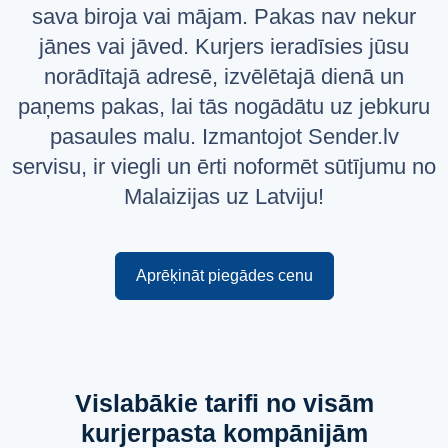
sava biroja vai mājam. Pakas nav nekur
Русский
jānes vai jāved. Kurjers ieradīsies jūsu
English
norādītajā adresē, izvēlētajā dienā un
paņems pakas, lai tās nogādātu uz jebkuru
pasaules malu. Izmantojot Sender.lv
servisu, ir viegli un ērti noformēt sūtījumu no
Malaizijas uz Latviju!
Aprēķināt piegādes cenu
Vislabākie tarifi no visām
kurjerpasta kompānijām