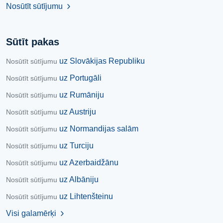
Nosūtīt sūtījumu
chevron_right
Sūtīt pakas
uz Slovākijas Republiku
Nosūtīt sūtījumu
uz Portugāli
Nosūtīt sūtījumu
uz Rumāniju
Nosūtīt sūtījumu
uz Austriju
Nosūtīt sūtījumu
uz Normandijas salām
Nosūtīt sūtījumu
uz Turciju
Nosūtīt sūtījumu
uz Azerbaidžānu
Nosūtīt sūtījumu
uz Albāniju
Nosūtīt sūtījumu
uz Lihtenšteinu
Nosūtīt sūtījumu
Visi galamērķi
chevron_right