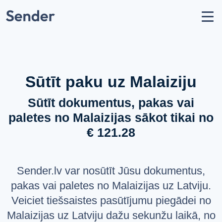
Konts
Nosūtīt sūtījumu
Kā nosūtīt paku?
Sūtīšanas ģeogrāfija
Sūtīt paku uz Malaiziju
Pārvadātāju partneri
Sūtīt dokumentus, pakas vai
Aizliegumi un ierobežojumi
paletes no Malaizijas sākot tikai no
API dokumentācija
€ 121.28
users
Par mums
help_circle
Atbalsts
Sender.lv var nosūtīt Jūsu dokumentus,
list
Jautājumi un atbildes
pakas vai paletes no Malaizijas uz Latviju.
Veiciet tiešsaistes pasūtījumu piegādei no
VALODA
Malaizijas uz Latviju dažu sekunžu laikā, no
Latviešu