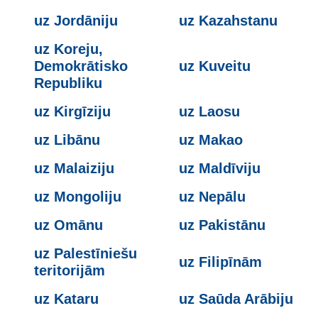
uz Jordāniju
uz Kazahstanu
uz Koreju,
Demokrātisko
uz Kuveitu
Republiku
uz Kirgīziju
uz Laosu
uz Libānu
uz Makao
uz Malaiziju
uz Maldīviju
uz Mongoliju
uz Nepālu
uz Omānu
uz Pakistānu
uz Palestīniešu
uz Filipīnām
teritorijām
uz Kataru
uz Saūda Arābiju