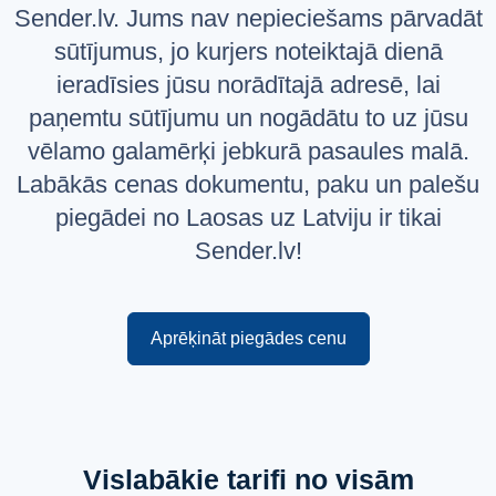
Sender.lv. Jums nav nepieciešams pārvadāt
Русский
sūtījumus, jo kurjers noteiktajā dienā
English
ieradīsies jūsu norādītajā adresē, lai
paņemtu sūtījumu un nogādātu to uz jūsu
vēlamo galamērķi jebkurā pasaules malā.
Labākās cenas dokumentu, paku un palešu
piegādei no Laosas uz Latviju ir tikai
Sender.lv!
Aprēķināt piegādes cenu
Vislabākie tarifi no visām