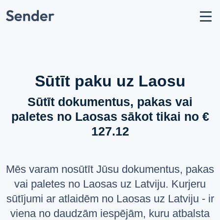
Konts
Nosūtīt sūtījumu
Kā nosūtīt paku?
Sūtīšanas ģeogrāfija
Sūtīt paku uz Laosu
Pārvadātāju partneri
Sūtīt dokumentus, pakas vai
Aizliegumi un ierobežojumi
paletes no Laosas sākot tikai no €
API dokumentācija
127.12
users
Par mums
help_circle
Atbalsts
Mēs varam nosūtīt Jūsu dokumentus, pakas
list
Jautājumi un atbildes
vai paletes no Laosas uz Latviju. Kurjeru
sūtījumi ar atlaidēm no Laosas uz Latviju - ir
VALODA
viena no daudzām iespējām, kuru atbalsta
Latviešu