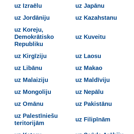
uz Izraēlu
uz Japānu
uz Jordāniju
uz Kazahstanu
uz Koreju,
Demokrātisko
uz Kuveitu
Republiku
uz Kirgīziju
uz Laosu
uz Libānu
uz Makao
uz Malaiziju
uz Maldīviju
uz Mongoliju
uz Nepālu
uz Omānu
uz Pakistānu
uz Palestīniešu
uz Filipīnām
teritorijām