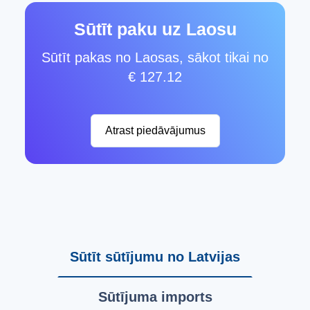
Sūtīt paku uz Laosu
Sūtīt pakas no Laosas, sākot tikai no
€ 127.12
Atrast piedāvājumus
Sūtīt sūtījumu no Latvijas
Sūtījuma imports