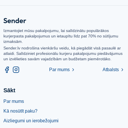
Izmantojiet mūsu pakalpojumu, lai salīdzinātu populārākos
kurjerpasta pakalpojumus un ietaupītu līdz pat 70% no sūtījumu
izmaksām.
Sender.lv nodrošina vienkāršu veidu, kā piegādāt visā pasaulē ar
atlaidi. Salīdziniet profesionālu kurjeru pakalpojumu piedāvājumus
un izvēlieties savām vajadzībām un budžetam piemērotāko.
Par mums
Atbalsts
chevron_right
chevron_right
Sākt
Par mums
Kā nosūtīt paku?
Aizliegumi un ierobežojumi