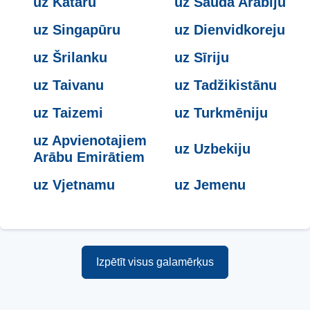
uz Kataru
uz Saūda Arābiju
uz Singapūru
uz Dienvidkoreju
uz Šrilanku
uz Sīriju
uz Taivanu
uz Tadžikistānu
uz Taizemi
uz Turkmēniju
uz Apvienotajiem
uz Uzbekiju
Arābu Emirātiem
uz Vjetnamu
uz Jemenu
Izpētīt visus galamērķus