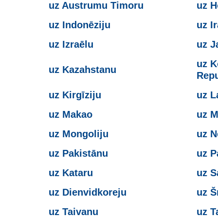
uz Austrumu Timoru
uz 
uz Indonēziju
uz I
uz Izraēlu
uz J
uz K
uz Kazahstanu
Repu
uz Kirgīziju
uz L
uz Makao
uz M
uz Mongoliju
uz N
uz Pakistānu
uz P
uz Kataru
uz S
uz Dienvidkoreju
uz Š
uz Taivanu
uz T