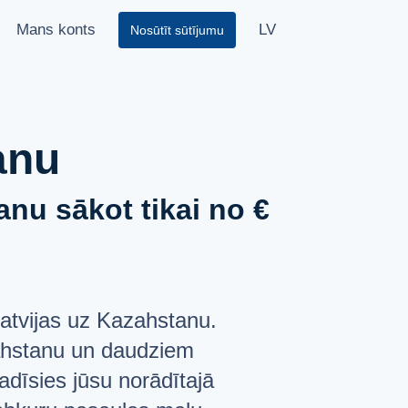
Mans konts
LV
Nosūtīt sūtījumu
anu
nu sākot tikai no €
atvijas uz Kazahstanu.
zahstanu un daudziem
adīsies jūsu norādītajā