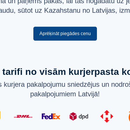
enā un paņems pakas, lai tās nogādātu uz 
naudu, sūtot uz Kazahstanu no Latvijas, izm
Aprēķināt piegādes cenu
 tarifi no visām kurjerpasta
 kurjera pakalpojumu sniedzējus un nodroš
pakalpojumiem Latvijā!