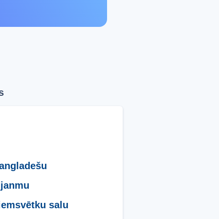
s
angladešu
Mjanmu
iemsvētku salu