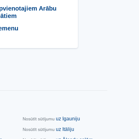
pvienotajiem Arābu
ātiem
Jemenu
uz Igauniju
Nosūtīt sūtījumu
uz Itāliju
Nosūtīt sūtījumu