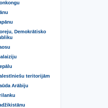
Honkongu
rānu
apānu
oreju, Demokrātisko
bliku
aosu
alaiziju
epālu
alestīniešu teritorijām
aūda Arābiju
rilanku
adžikistānu