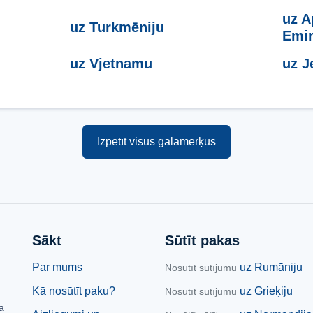
uz A
uz Turkmēniju
Emir
uz Vjetnamu
uz 
Izpētīt visus galamērķus
Sākt
Sūtīt pakas
Par mums
uz Rumāniju
Nosūtīt sūtījumu
Kā nosūtīt paku?
uz Grieķiju
Nosūtīt sūtījumu
ā