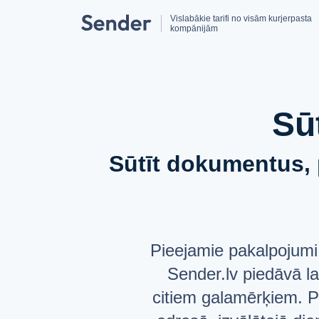
Vislabākie tarifi no visām kurjerpasta
kompānijām
Sū
Sūtīt dokumentus, 
Pieejamie pakalpojumi
Sender.lv piedāvā l
citiem galamērķiem. Pa