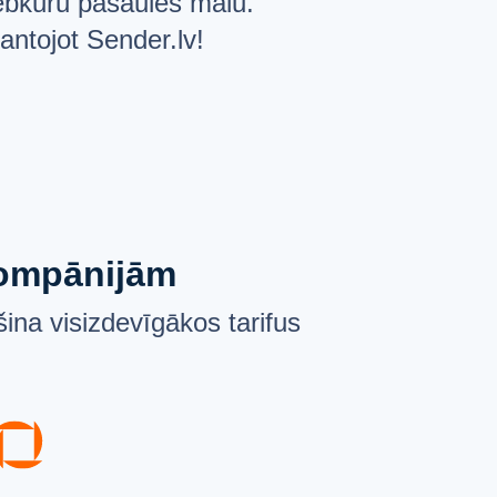
jebkuru pasaules malu.
antojot Sender.lv!
 kompānijām
ina visizdevīgākos tarifus