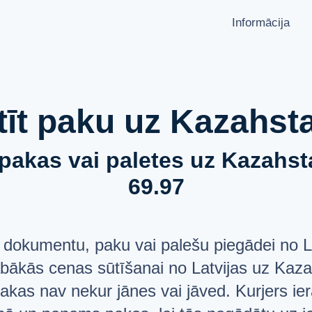
Informācija
KĀ NOSŪTĪT PAKU?
VALODA
Latviešu
Sūtīšanas ģeogrāfija
Русский
tīt paku uz Kazahst
Pārvadātāju partneri
English
Aizliegumi un ierobežojumi
pakas vai paletes uz Kazahsta
API dokumentācija
69.97
PAR MUMS
users
JAUTĀJUMI UN ATBILDES
list
 dokumentu, paku vai palešu piegādei no L
ATBALSTS
help_circle
abākās cenas sūtīšanai no Latvijas uz Ka
kas nav nekur jānes vai jāved. Kurjers ier