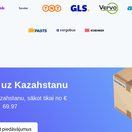
u uz Kazahstanu
zahstanu, sākot tikai no €
69.97
st piedāvājumus