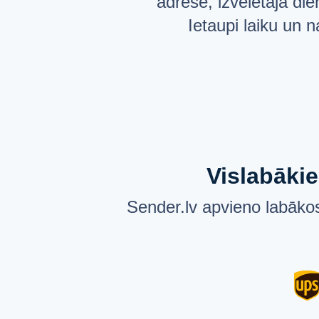
adresē, izvēlētajā di
Ietaupi laiku un 
Vislabākie
Sender.lv apvieno labākos