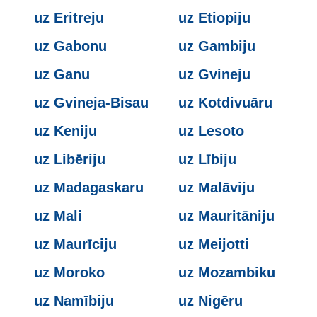
uz Eritreju
uz Etiopiju
uz Gabonu
uz Gambiju
uz Ganu
uz Gvineju
uz Gvineja-Bisau
uz Kotdivuāru
uz Keniju
uz Lesoto
uz Libēriju
uz Lībiju
uz Madagaskaru
uz Malāviju
uz Mali
uz Mauritāniju
uz Maurīciju
uz Meijotti
uz Moroko
uz Mozambiku
uz Namībiju
uz Nigēru