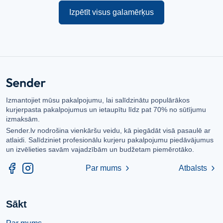
Izpētīt visus galamērķus
Izmantojiet mūsu pakalpojumu, lai salīdzinātu populārākos
kurjerpasta pakalpojumus un ietaupītu līdz pat 70% no sūtījumu
izmaksām.
Sender.lv nodrošina vienkāršu veidu, kā piegādāt visā pasaulē ar
atlaidi. Salīdziniet profesionālu kurjeru pakalpojumu piedāvājumus
un izvēlieties savām vajadzībām un budžetam piemērotāko.
Par mums
Atbalsts
chevron_right
chevron_right
Sākt