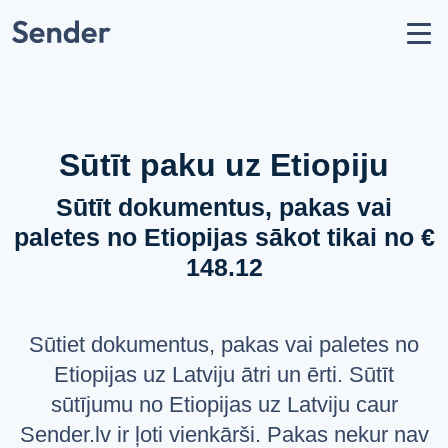
Konts
Nosūtīt sūtījumu
Kā nosūtīt paku?
Sūtīšanas ģeogrāfija
Sūtīt paku uz Etiopiju
Pārvadātāju partneri
Sūtīt dokumentus, pakas vai
Aizliegumi un ierobežojumi
paletes no Etiopijas sākot tikai no €
API dokumentācija
148.12
users
Par mums
help_circle
Atbalsts
Sūtiet dokumentus, pakas vai paletes no
list
Jautājumi un atbildes
Etiopijas uz Latviju ātri un ērti. Sūtīt
sūtījumu no Etiopijas uz Latviju caur
VALODA
Sender.lv ir ļoti vienkārši. Pakas nekur nav
Latviešu