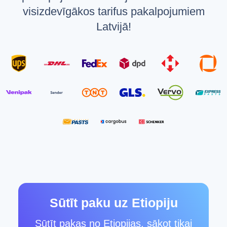
visizdevīgākos tarifus pakalpojumiem
Latvijā!
Sūtīt paku uz Etiopiju
Sūtīt pakas no Etiopijas, sākot tikai