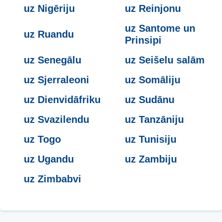
uz Nigēriju
uz Reinjonu
uz Santome un
uz Ruandu
Prinsipi
uz Senegālu
uz Seišelu salām
uz Sjerraleoni
uz Somāliju
uz Dienvidāfriku
uz Sudānu
uz Svazilendu
uz Tanzāniju
uz Togo
uz Tunisiju
uz Ugandu
uz Zambiju
uz Zimbabvi