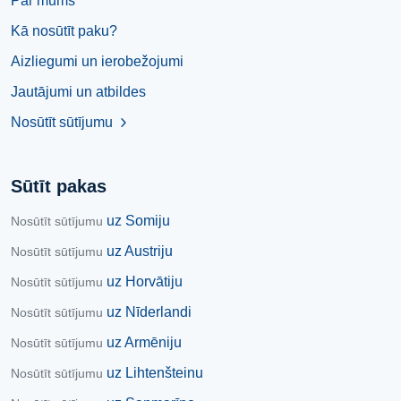
Par mums
Kā nosūtīt paku?
Aizliegumi un ierobežojumi
Jautājumi un atbildes
Nosūtīt sūtījumu
chevron_right
Sūtīt pakas
uz Somiju
Nosūtīt sūtījumu
uz Austriju
Nosūtīt sūtījumu
uz Horvātiju
Nosūtīt sūtījumu
uz Nīderlandi
Nosūtīt sūtījumu
uz Armēniju
Nosūtīt sūtījumu
uz Lihtenšteinu
Nosūtīt sūtījumu