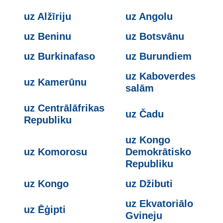
uz Alžīriju
uz Angolu
uz Beninu
uz Botsvānu
uz Burkinafaso
uz Burundiem
uz Kaboverdes
uz Kamerūnu
salām
uz Centrālāfrikas
uz Čadu
Republiku
uz Kongo
uz Komorosu
Demokrātisko
Republiku
uz Kongo
uz Džibuti
uz Ekvatoriālo
uz Ēģipti
Gvineju