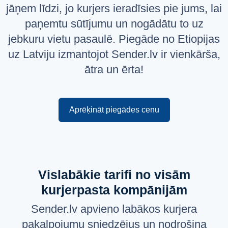
jāņem līdzi, jo kurjers ieradīsies pie jums, lai
Русский
paņemtu sūtījumu un nogādātu to uz
English
jebkuru vietu pasaulē. Piegāde no Etiopijas
uz Latviju izmantojot Sender.lv ir vienkārša,
ātra un ērta!
Aprēķināt piegādes cenu
Vislabākie tarifi no visām
kurjerpasta kompānijām
Sender.lv apvieno labākos kurjera
pakalpojumu sniedzējus un nodrošina