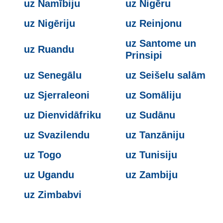
uz Namībiju
uz Nigēru
uz Nigēriju
uz Reinjonu
uz Santome un
uz Ruandu
Prinsipi
uz Senegālu
uz Seišelu salām
uz Sjerraleoni
uz Somāliju
uz Dienvidāfriku
uz Sudānu
uz Svazilendu
uz Tanzāniju
uz Togo
uz Tunisiju
uz Ugandu
uz Zambiju
uz Zimbabvi