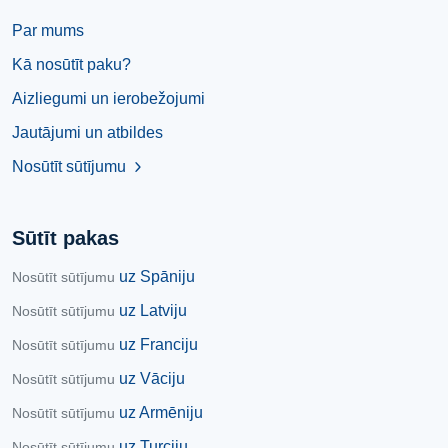
Par mums
Kā nosūtīt paku?
Aizliegumi un ierobežojumi
Jautājumi un atbildes
Nosūtīt sūtījumu
chevron_right
Sūtīt pakas
uz Spāniju
Nosūtīt sūtījumu
uz Latviju
Nosūtīt sūtījumu
uz Franciju
Nosūtīt sūtījumu
uz Vāciju
Nosūtīt sūtījumu
uz Armēniju
Nosūtīt sūtījumu
uz Turciju
Nosūtīt sūtījumu