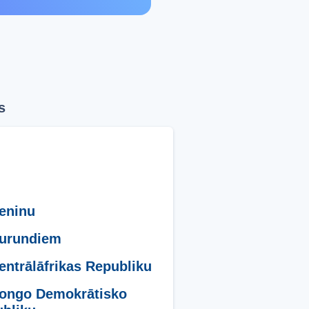
s
eninu
urundiem
entrālāfrikas Republiku
ongo Demokrātisko