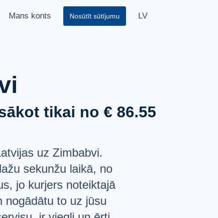
Mans konts
LV
Nosūtīt sūtījumu
vi
ākot tikai no € 86.55
atvijas uz Zimbabvi.
dažu sekunžu laikā, no
, jo kurjers noteiktajā
n nogādātu to uz jūsu
isu, ir viegli un ērti