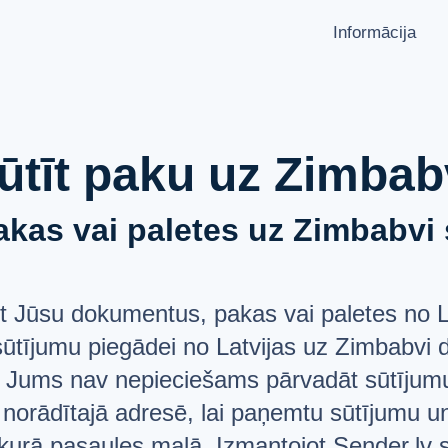
Informācija
KĀ NOSŪTĪT PAKU?
VALODA
Latviešu
Sūtīšanas ģeogrāfija
Русский
ūtīt paku uz Zimbab
Pārvadātāju partneri
English
Aizliegumi un ierobežojumi
kas vai paletes uz Zimbabvi s
API dokumentācija
PAR MUMS
users
īt Jūsu dokumentus, pakas vai paletes no L
JAUTĀJUMI UN ATBILDES
list
asūtījumu piegādei no Latvijas uz Zimbabvi 
ATBALSTS
help_circle
 Jums nav nepieciešams pārvadāt sūtījumus
u norādītajā adresē, lai paņemtu sūtījumu u
urā pasaules malā. Izmantojot Sender.lv serv