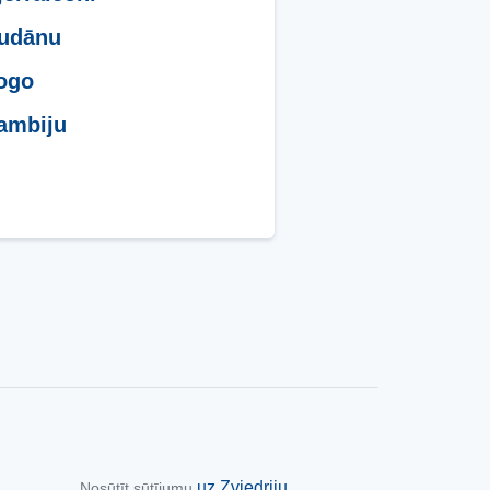
Sudānu
ogo
ambiju
uz Zviedriju
Nosūtīt sūtījumu