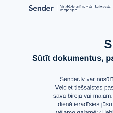
Vislabākie tarifi no visām kurjerpasta
kompānijām
S
Sūtīt dokumentus, pa
Sender.lv var nosūt
Veiciet tiešsaistes p
sava biroja vai mājam.
dienā ieradīsies jūs
vēlamo galamērķi jebk