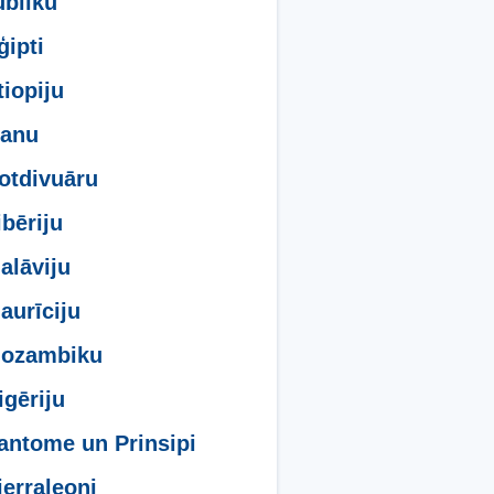
bliku
ģipti
tiopiju
Ganu
otdivuāru
ibēriju
alāviju
aurīciju
Mozambiku
igēriju
antome un Prinsipi
jerraleoni