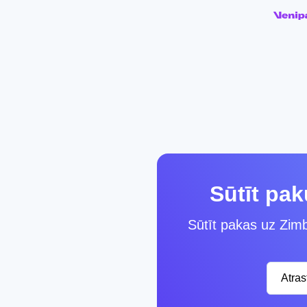
Sūtīt pa
Sūtīt pakas uz Zimb
Atra