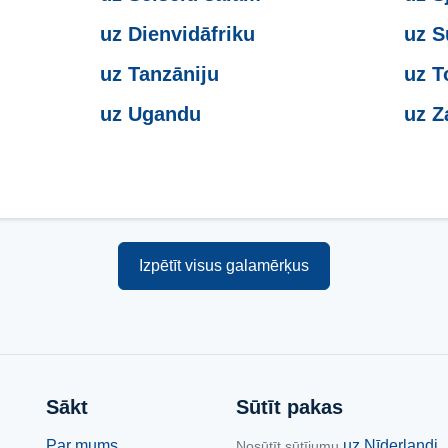
uz Dienvidāfriku
uz 
uz Tanzāniju
uz T
uz Ugandu
uz Z
Izpētīt visus galamērķus
Sākt
Sūtīt pakas
Par mums
uz Nīderlandi
Nosūtīt sūtījumu