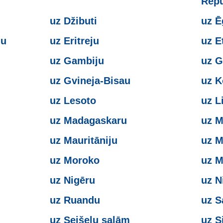
Repu
uz Džibuti
uz Ē
ju
uz Eritreju
uz E
uz Gambiju
uz 
uz Gvineja-Bisau
uz K
uz Lesoto
uz L
uz Madagaskaru
uz M
uz Mauritāniju
uz M
uz Moroko
uz 
uz Nigēru
uz N
uz Ruandu
uz S
uz Seišelu salām
uz S