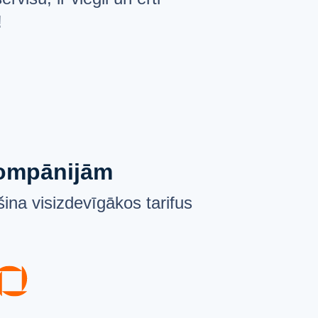
!
 kompānijām
ina visizdevīgākos tarifus