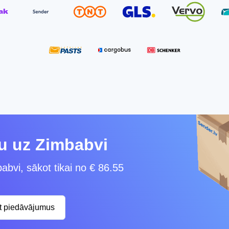
ku uz Zimbabvi
abvi, sākot tikai no € 86.55
st piedāvājumus