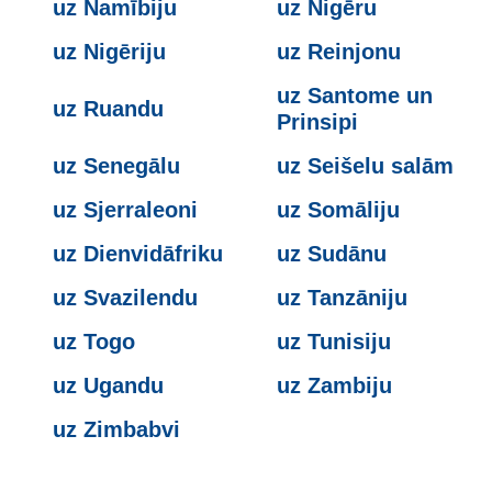
uz Namībiju
uz Nigēru
uz Nigēriju
uz Reinjonu
uz Santome un
uz Ruandu
Prinsipi
uz Senegālu
uz Seišelu salām
uz Sjerraleoni
uz Somāliju
uz Dienvidāfriku
uz Sudānu
uz Svazilendu
uz Tanzāniju
uz Togo
uz Tunisiju
uz Ugandu
uz Zambiju
uz Zimbabvi