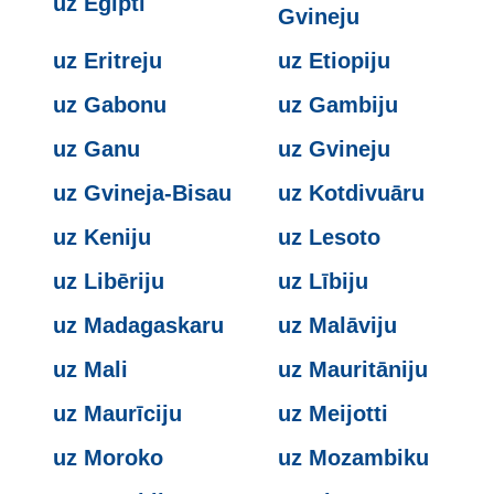
uz Ēģipti
Gvineju
uz Eritreju
uz Etiopiju
uz Gabonu
uz Gambiju
uz Ganu
uz Gvineju
uz Gvineja-Bisau
uz Kotdivuāru
uz Keniju
uz Lesoto
uz Libēriju
uz Lībiju
uz Madagaskaru
uz Malāviju
uz Mali
uz Mauritāniju
uz Maurīciju
uz Meijotti
uz Moroko
uz Mozambiku