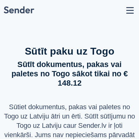
Konts
Nosūtīt sūtījumu
Kā nosūtīt paku?
Sūtīšanas ģeogrāfija
Sūtīt paku uz Togo
Pārvadātāju partneri
Sūtīt dokumentus, pakas vai
Aizliegumi un ierobežojumi
paletes no Togo sākot tikai no €
API dokumentācija
148.12
users
Par mums
help_circle
Atbalsts
Sūtiet dokumentus, pakas vai paletes no
list
Jautājumi un atbildes
Togo uz Latviju ātri un ērti. Sūtīt sūtījumu no
Togo uz Latviju caur Sender.lv ir ļoti
VALODA
vienkārši. Jums nav nepieciešams pārvadāt
Latviešu