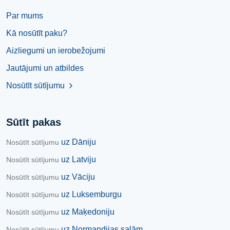
Par mums
Kā nosūtīt paku?
Aizliegumi un ierobežojumi
Jautājumi un atbildes
Nosūtīt sūtījumu
chevron_right
Sūtīt pakas
uz Dāniju
Nosūtīt sūtījumu
uz Latviju
Nosūtīt sūtījumu
uz Vāciju
Nosūtīt sūtījumu
uz Luksemburgu
Nosūtīt sūtījumu
uz Maķedoniju
Nosūtīt sūtījumu
uz Normandijas salām
Nosūtīt sūtījumu