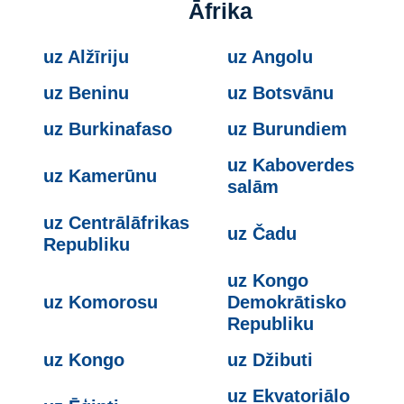
Āfrika
uz Alžīriju
uz Angolu
uz Beninu
uz Botsvānu
uz Burkinafaso
uz Burundiem
uz Kaboverdes
uz Kamerūnu
salām
uz Centrālāfrikas
uz Čadu
Republiku
uz Kongo
uz Komorosu
Demokrātisko
Republiku
uz Kongo
uz Džibuti
uz Ekvatoriālo