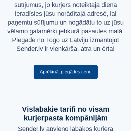
sūtījumus, jo kurjers noteiktajā dienā
Русский
ieradīsies jūsu norādītajā adresē, lai
English
paņemtu sūtījumu un nogādātu to uz jūsu
vēlamo galamērķi jebkurā pasaules malā.
Piegāde no Togo uz Latviju izmantojot
Sender.lv ir vienkārša, ātra un ērta!
Aprēķināt piegādes cenu
Vislabākie tarifi no visām
kurjerpasta kompānijām
Sender.lv apvieno labākos kurjera