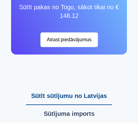
Sūtīt pakas no Togo, sākot tikai no €
148.12
Atrast piedāvājumus
Sūtīt sūtījumu no Latvijas
Sūtījuma imports