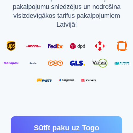
pakalpojumu sniedzējus un nodrošina
visizdevīgākos tarifus pakalpojumiem
Latvijā!
Sūtīt paku uz Togo