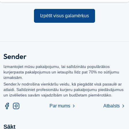
Izpētīt visus galamērķus
Izmantojiet mūsu pakalpojumu, lai salīdzinātu populārākos
kurjerpasta pakalpojumus un ietaupītu līdz pat 70% no sūtījumu
izmaksām.
Sender.lv nodrošina vienkāršu veidu, kā piegādāt visā pasaulē ar
atlaidi. Salīdziniet profesionālu kurjeru pakalpojumu piedāvājumus
un izvēlieties savām vajadzībām un budžetam piemērotāko.
Par mums
Atbalsts
chevron_right
chevron_right
Sākt