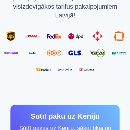
visizdevīgākos tarifus pakalpojumiem
Latvijā!
Sūtīt paku uz Keniju
Sūtīt pakas uz Keniju, sākot tikai no