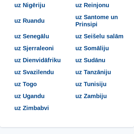
uz Nigēriju
uz Reinjonu
uz Santome un
uz Ruandu
Prinsipi
uz Senegālu
uz Seišelu salām
uz Sjerraleoni
uz Somāliju
uz Dienvidāfriku
uz Sudānu
uz Svazilendu
uz Tanzāniju
uz Togo
uz Tunisiju
uz Ugandu
uz Zambiju
uz Zimbabvi