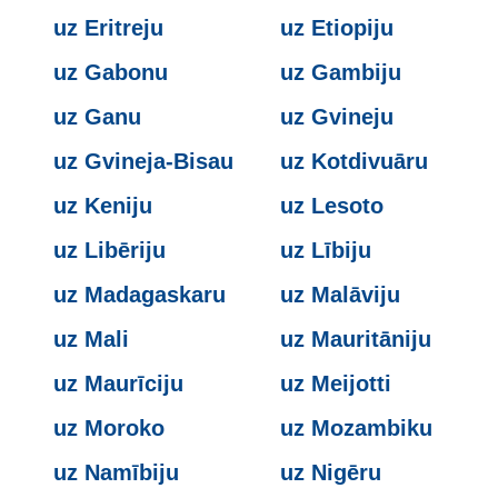
uz Eritreju
uz Etiopiju
uz Gabonu
uz Gambiju
uz Ganu
uz Gvineju
uz Gvineja-Bisau
uz Kotdivuāru
uz Keniju
uz Lesoto
uz Libēriju
uz Lībiju
uz Madagaskaru
uz Malāviju
uz Mali
uz Mauritāniju
uz Maurīciju
uz Meijotti
uz Moroko
uz Mozambiku
uz Namībiju
uz Nigēru