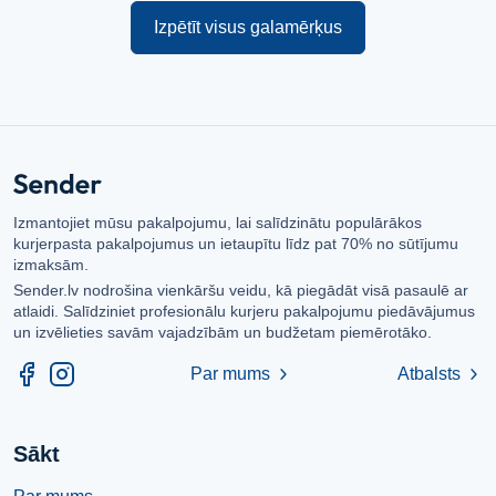
Izpētīt visus galamērķus
Izmantojiet mūsu pakalpojumu, lai salīdzinātu populārākos
kurjerpasta pakalpojumus un ietaupītu līdz pat 70% no sūtījumu
izmaksām.
Sender.lv nodrošina vienkāršu veidu, kā piegādāt visā pasaulē ar
atlaidi. Salīdziniet profesionālu kurjeru pakalpojumu piedāvājumus
un izvēlieties savām vajadzībām un budžetam piemērotāko.
Par mums
Atbalsts
chevron_right
chevron_right
Sākt