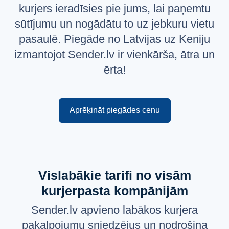
kurjers ieradīsies pie jums, lai paņemtu
Русский
sūtījumu un nogādātu to uz jebkuru vietu
English
pasaulē. Piegāde no Latvijas uz Keniju
izmantojot Sender.lv ir vienkārša, ātra un
ērta!
Aprēķināt piegādes cenu
Vislabākie tarifi no visām
kurjerpasta kompānijām
Sender.lv apvieno labākos kurjera
pakalpojumu sniedzējus un nodrošina