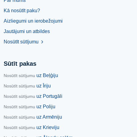
Par mums
Kā nosūtīt paku?
Aizliegumi un ierobežojumi
Jautājumi un atbildes
Nosūtīt sūtījumu
chevron_right
Sūtīt pakas
uz Beļģiju
Nosūtīt sūtījumu
uz Īriju
Nosūtīt sūtījumu
uz Portugāli
Nosūtīt sūtījumu
uz Poliju
Nosūtīt sūtījumu
uz Armēniju
Nosūtīt sūtījumu
uz Krieviju
Nosūtīt sūtījumu