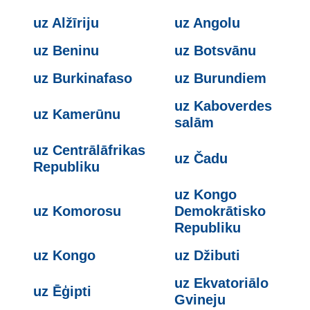
uz Alžīriju
uz Angolu
uz Beninu
uz Botsvānu
uz Burkinafaso
uz Burundiem
uz Kaboverdes
uz Kamerūnu
salām
uz Centrālāfrikas
uz Čadu
Republiku
uz Kongo
uz Komorosu
Demokrātisko
Republiku
uz Kongo
uz Džibuti
uz Ekvatoriālo
uz Ēģipti
Gvineju