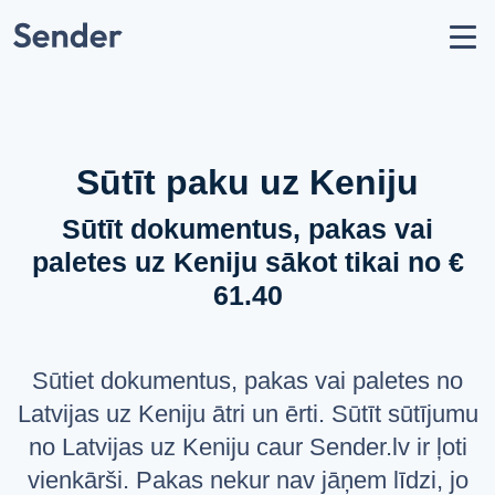
Konts
Nosūtīt sūtījumu
Kā nosūtīt paku?
Sūtīšanas ģeogrāfija
Sūtīt paku uz Keniju
Pārvadātāju partneri
Sūtīt dokumentus, pakas vai
Aizliegumi un ierobežojumi
paletes uz Keniju sākot tikai no €
API dokumentācija
61.40
users
Par mums
help_circle
Atbalsts
Sūtiet dokumentus, pakas vai paletes no
list
Jautājumi un atbildes
Latvijas uz Keniju ātri un ērti. Sūtīt sūtījumu
no Latvijas uz Keniju caur Sender.lv ir ļoti
VALODA
vienkārši. Pakas nekur nav jāņem līdzi, jo
Latviešu