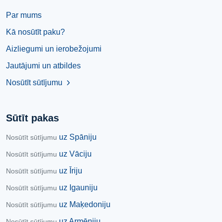
Par mums
Kā nosūtīt paku?
Aizliegumi un ierobežojumi
Jautājumi un atbildes
Nosūtīt sūtījumu
chevron_right
Sūtīt pakas
uz Spāniju
Nosūtīt sūtījumu
uz Vāciju
Nosūtīt sūtījumu
uz Īriju
Nosūtīt sūtījumu
uz Igauniju
Nosūtīt sūtījumu
uz Maķedoniju
Nosūtīt sūtījumu
uz Armēniju
Nosūtīt sūtījumu