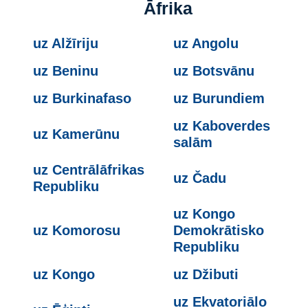
Āfrika
uz Alžīriju
uz Angolu
uz Beninu
uz Botsvānu
uz Burkinafaso
uz Burundiem
uz Kaboverdes
uz Kamerūnu
salām
uz Centrālāfrikas
uz Čadu
Republiku
uz Kongo
uz Komorosu
Demokrātisko
Republiku
uz Kongo
uz Džibuti
uz Ekvatoriālo