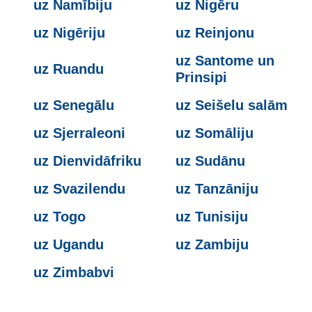
uz Namībiju
uz Nigēru
uz Nigēriju
uz Reinjonu
uz Santome un
uz Ruandu
Prinsipi
uz Senegālu
uz Seišelu salām
uz Sjerraleoni
uz Somāliju
uz Dienvidāfriku
uz Sudānu
uz Svazilendu
uz Tanzāniju
uz Togo
uz Tunisiju
uz Ugandu
uz Zambiju
uz Zimbabvi