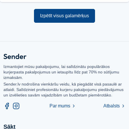
Izpētīt visus galamērķus
Izmantojiet mūsu pakalpojumu, lai salīdzinātu populārākos
kurjerpasta pakalpojumus un ietaupītu līdz pat 70% no sūtījumu
izmaksām.
Sender.lv nodrošina vienkāršu veidu, kā piegādāt visā pasaulē ar
atlaidi. Salīdziniet profesionālu kurjeru pakalpojumu piedāvājumus
un izvēlieties savām vajadzībām un budžetam piemērotāko.
Par mums
Atbalsts
chevron_right
chevron_right
Sākt