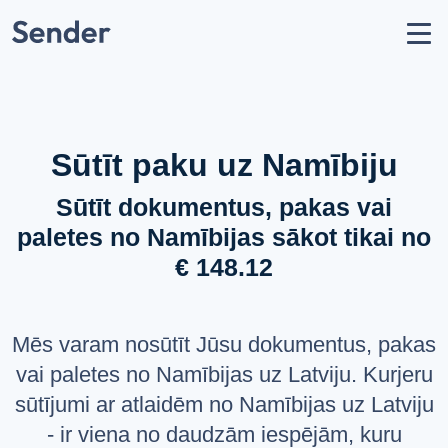
Konts
Nosūtīt sūtījumu
Kā nosūtīt paku?
Sūtīšanas ģeogrāfija
Sūtīt paku uz Namībiju
Pārvadātāju partneri
Sūtīt dokumentus, pakas vai
Aizliegumi un ierobežojumi
paletes no Namībijas sākot tikai no
API dokumentācija
€ 148.12
users
Par mums
help_circle
Atbalsts
Mēs varam nosūtīt Jūsu dokumentus, pakas
list
Jautājumi un atbildes
vai paletes no Namībijas uz Latviju. Kurjeru
sūtījumi ar atlaidēm no Namībijas uz Latviju
VALODA
- ir viena no daudzām iespējām, kuru
Latviešu