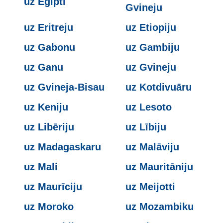
uz Ēģipti
Gvineju
uz Eritreju
uz Etiopiju
uz Gabonu
uz Gambiju
uz Ganu
uz Gvineju
uz Gvineja-Bisau
uz Kotdivuāru
uz Keniju
uz Lesoto
uz Libēriju
uz Lībiju
uz Madagaskaru
uz Malāviju
uz Mali
uz Mauritāniju
uz Maurīciju
uz Meijotti
uz Moroko
uz Mozambiku