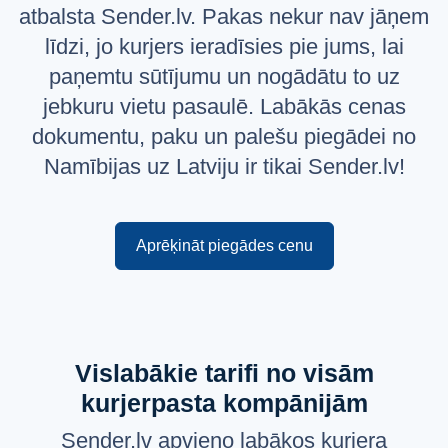
atbalsta Sender.lv. Pakas nekur nav jāņem
Русский
līdzi, jo kurjers ieradīsies pie jums, lai
English
paņemtu sūtījumu un nogādātu to uz
jebkuru vietu pasaulē. Labākās cenas
dokumentu, paku un palešu piegādei no
Namībijas uz Latviju ir tikai Sender.lv!
Aprēķināt piegādes cenu
Vislabākie tarifi no visām
kurjerpasta kompānijām
Sender.lv apvieno labākos kurjera