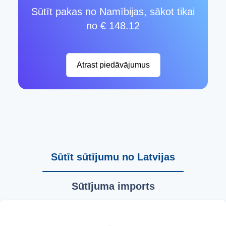
Sūtīt pakas no Namībijas, sākot tikai
no € 148.12
Atrast piedāvājumus
Sūtīt sūtījumu no Latvijas
Sūtījuma imports