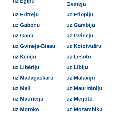
uz Ēģipti
Gvineju
uz Eritreju
uz Etiopiju
uz Gabonu
uz Gambiju
uz Ganu
uz Gvineju
uz Gvineja-Bisau
uz Kotdivuāru
uz Keniju
uz Lesoto
uz Libēriju
uz Lībiju
uz Madagaskaru
uz Malāviju
uz Mali
uz Mauritāniju
uz Maurīciju
uz Meijotti
uz Moroko
uz Mozambiku