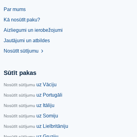
Par mums
Kā nosūtīt paku?
Aizliegumi un ierobežojumi
Jautājumi un atbildes
Nosūtīt sūtījumu
chevron_right
Sūtīt pakas
uz Vāciju
Nosūtīt sūtījumu
uz Portugāli
Nosūtīt sūtījumu
uz Itāliju
Nosūtīt sūtījumu
uz Somiju
Nosūtīt sūtījumu
uz Lielbritāniju
Nosūtīt sūtījumu
uz Gruziju
Nosūtīt sūtījumu