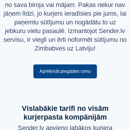
no sava biroja vai mājam. Pakas nekur nav
Русский
jāņem līdzi, jo kurjers ieradīsies pie jums, lai
English
paņemtu sūtījumu un nogādātu to uz
jebkuru vietu pasaulē. Izmantojot Sender.lv
servisu, ir viegli un ērti noformēt sūtījumu no
Zimbabves uz Latviju!
Aprēķināt piegādes cenu
Vislabākie tarifi no visām
kurjerpasta kompānijām
Sender.lv apvieno labākos kurjera