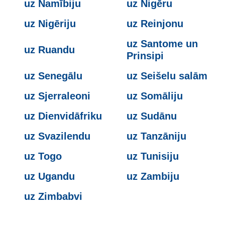
uz Namībiju
uz Nigēru
uz Nigēriju
uz Reinjonu
uz Santome un
uz Ruandu
Prinsipi
uz Senegālu
uz Seišelu salām
uz Sjerraleoni
uz Somāliju
uz Dienvidāfriku
uz Sudānu
uz Svazilendu
uz Tanzāniju
uz Togo
uz Tunisiju
uz Ugandu
uz Zambiju
uz Zimbabvi