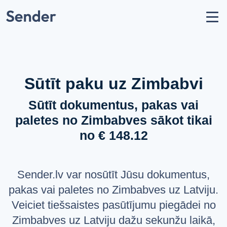
Konts
Nosūtīt sūtījumu
Kā nosūtīt paku?
Sūtīšanas ģeogrāfija
Sūtīt paku uz Zimbabvi
Pārvadātāju partneri
Sūtīt dokumentus, pakas vai
Aizliegumi un ierobežojumi
paletes no Zimbabves sākot tikai
API dokumentācija
no € 148.12
users
Par mums
help_circle
Atbalsts
Sender.lv var nosūtīt Jūsu dokumentus,
list
Jautājumi un atbildes
pakas vai paletes no Zimbabves uz Latviju.
Veiciet tiešsaistes pasūtījumu piegādei no
VALODA
Zimbabves uz Latviju dažu sekunžu laikā,
Latviešu