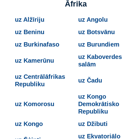
Āfrika
uz Alžīriju
uz Angolu
uz Beninu
uz Botsvānu
uz Burkinafaso
uz Burundiem
uz Kaboverdes
uz Kamerūnu
salām
uz Centrālāfrikas
uz Čadu
Republiku
uz Kongo
uz Komorosu
Demokrātisko
Republiku
uz Kongo
uz Džibuti
uz Ekvatoriālo