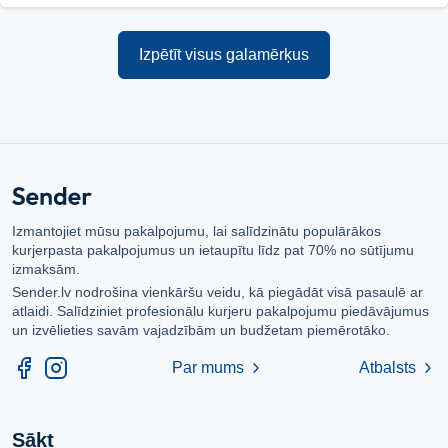
Izpētīt visus galamērķus
Izmantojiet mūsu pakalpojumu, lai salīdzinātu populārākos
kurjerpasta pakalpojumus un ietaupītu līdz pat 70% no sūtījumu
izmaksām.
Sender.lv nodrošina vienkāršu veidu, kā piegādāt visā pasaulē ar
atlaidi. Salīdziniet profesionālu kurjeru pakalpojumu piedāvājumus
un izvēlieties savām vajadzībām un budžetam piemērotāko.
Par mums
Atbalsts
chevron_right
chevron_right
Sākt