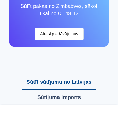
Sūtīt pakas no Zimbabves, sākot
tikai no € 148.12
Atrast piedāvājumus
Sūtīt sūtījumu no Latvijas
Sūtījuma imports